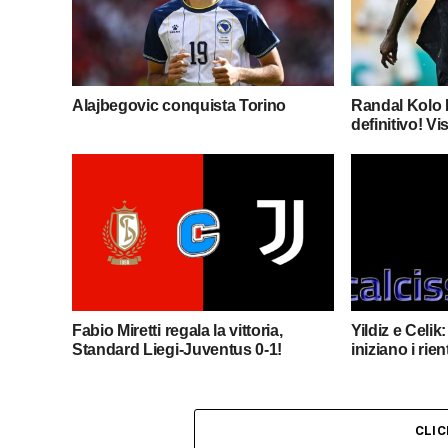
Alajbegovic conquista Torino
Randal Kolo M
definitivo! Vis
Fabio Miretti regala la vittoria,
Yildiz e Celik
Standard Liegi-Juventus 0-1!
iniziano i rie
CLI