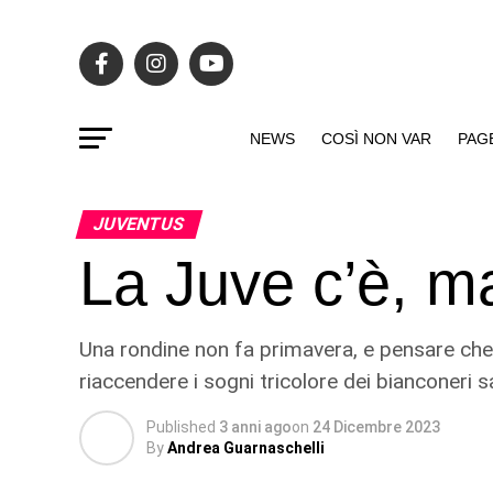
NEWS
COSÌ NON VAR
PAG
JUVENTUS
La Juve c’è, ma
Una rondine non fa primavera, e pensare che 
riaccendere i sogni tricolore dei bianconer
Published
3 anni ago
on
24 Dicembre 2023
By
Andrea Guarnaschelli