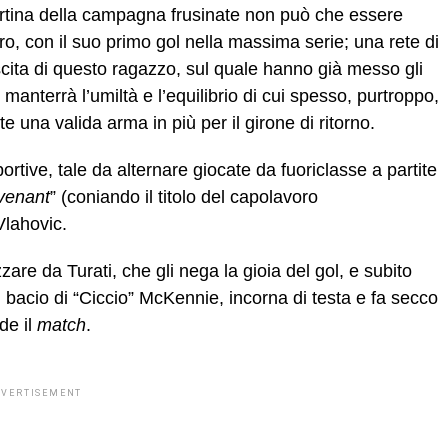
ertina della campagna frusinate non può che essere
ro, con il suo primo gol nella massima serie; una rete di
scita di questo ragazzo, sul quale hanno già messo gli
anterrà l’umiltà e l’equilibrio di cui spesso, purtroppo,
 una valida arma in più per il girone di ritorno.
portive, tale da alternare giocate da fuoriclasse a partite
venant
” (coniando il titolo del capolavoro
Vlahovic.
zzare da Turati, che gli nega la gioia del gol, e subito
 bacio di “Ciccio” McKennie, incorna di testa e fa secco
de il
match
.
DVERTISEMENT