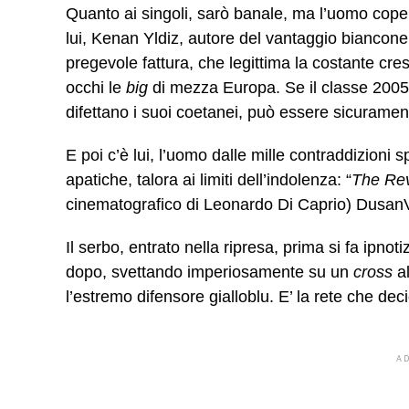
Quanto ai singoli, sarò banale, ma l’uomo cop
lui, Kenan Yldiz, autore del vantaggio biancone
pregevole fattura, che legittima la costante cre
occhi le
big
di mezza Europa. Se il classe 2005 m
difettano i suoi coetanei, può essere sicuramente
E poi c’è lui, l’uomo dalle mille contraddizioni s
apatiche, talora ai limiti dell’indolenza: “
The Re
cinematografico di Leonardo Di Caprio) Dusan
Il serbo, entrato nella ripresa, prima si fa ipnoti
dopo, svettando imperiosamente su un
cross
al
l’estremo difensore gialloblu. E’ la rete che deci
A