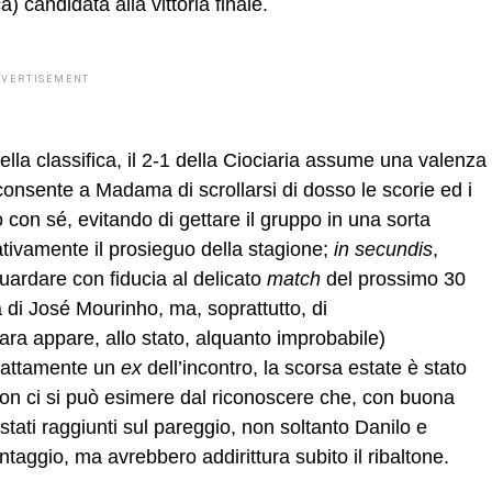
a) candidata alla vittoria finale.
DVERTISEMENT
ella classifica, il 2-1 della Ciociaria assume una valenza
consente a Madama di scrollarsi di dosso le scorie ed i
 con sé, evitando di gettare il gruppo in una sorta
tivamente il prosieguo della stagione;
in
secundis
,
guardare con fiducia al delicato
match
del prossimo 30
di José Mourinho, ma, soprattutto, di
ra appare, allo stato, alquanto improbabile)
sattamente un
ex
dell’incontro, la scorsa estate è stato
, non ci si può esimere dal riconoscere che, con buona
stati raggiunti sul pareggio, non soltanto Danilo e
taggio, ma avrebbero addirittura subito il ribaltone.