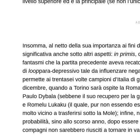
livello superiore ed è la principale (se non l’unic
A
Insomma, al netto della sua importanza ai fini d
significativa anche sotto altri aspetti:
in primis
, 
fantasmi che la partita precedente aveva recato
di
loop
para-depressivo tale da influenzare nega
permette ai trentasei volte campioni d’Italia di 
dicembre, quando a Torino sarà ospite la Roma 
Paulo Dybala (sebbene il suo recupero per la ga
e Romelu Lukaku (il quale, pur non essendo e
molto vicino a trasferirsi sotto la Mole); infine
probabilità, sino allo scorso anno, dopo essere 
compagni non sarebbero riusciti a tornare in van