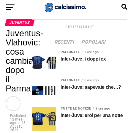
JUVENTUS
ADVERTISEMENT
Juventus-
Vlahovic:
RECENTI
POPOLARI
cosa
PALLONATE
7 ore ago
cambia
Inter-Juve: i doppi ex
dopo
il
PALLONATE
8 ore ago
Parma
Inter-Juve: sapevate che…?
TUTTE LE NOTIZIE
9 ore ago
Inter-Juve: eroi per una notte
Published
12 mesi
ago
on
25
Agosto
2025