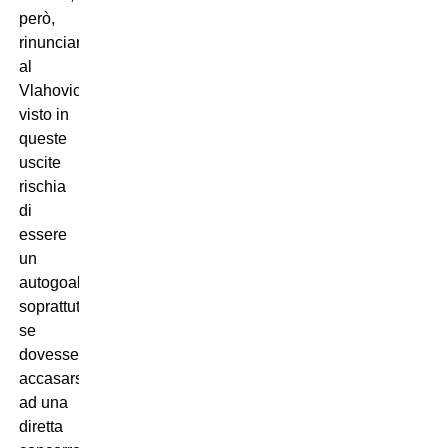
però,
rinunciare
al
Vlahovic
visto in
queste
uscite
rischia
di
essere
un
autogoal:
soprattutto
se
dovesse
accasarsi
ad una
diretta