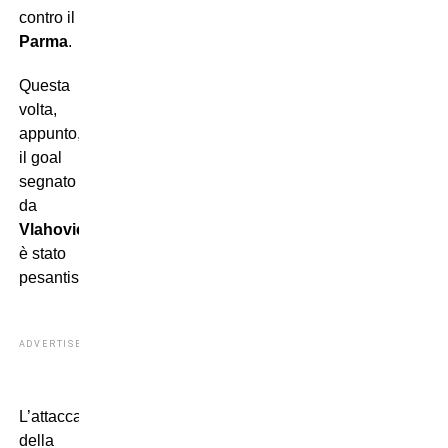
contro il
Parma
.
Questa
volta,
appunto,
il goal
segnato
da
Vlahovic
è stato
pesantissimo.
ADVERTISEMENT
L’attaccante
della