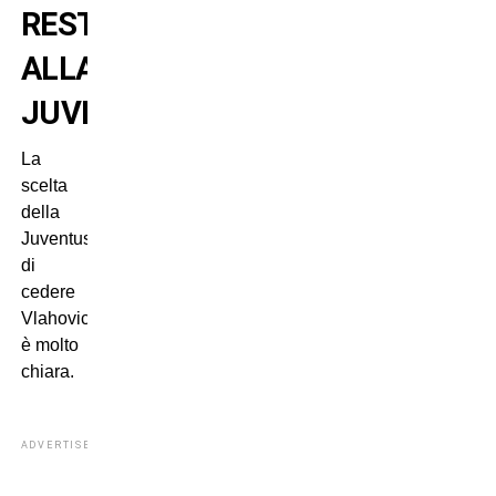
RESTA
ALLA
JUVENTUS?
La
scelta
della
Juventus
di
cedere
Vlahovic
è molto
chiara.
ADVERTISEMENT