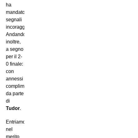
ha
mandato
segnali
incoraggianti.
Andando,
inoltre,
a segno
per il 2-
0 finale:
con
annessi
complimenti
da parte
di
Tudor
.
Entriamo
nel
merito