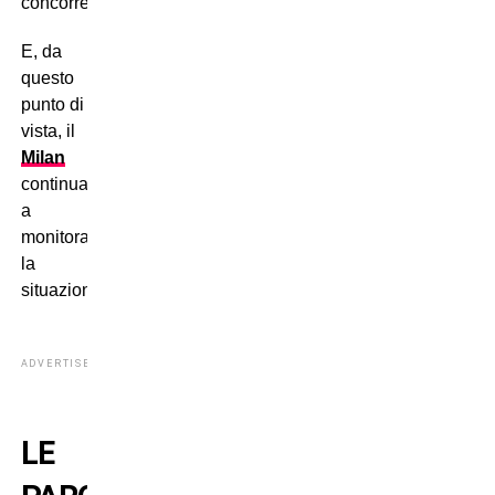
concorrente.
E, da
questo
punto di
vista, il
Milan
continua
a
monitorare
la
situazione.
ADVERTISEMENT
LE