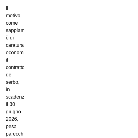
Il
motivo,
come
sappiamo,
è di
caratura
economica:
il
contratto
del
serbo,
in
scadenza
il 30
giugno
2026,
pesa
parecchio