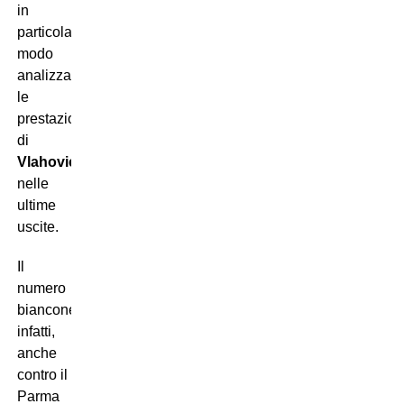
in
particolar
modo
analizzando
le
prestazioni
di
Vlahovic
nelle
ultime
uscite.
Il
numero
bianconero,
infatti,
anche
contro il
Parma