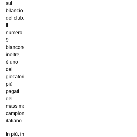
sul
bilancio
del club.
Il
numero
9
bianconero,
inoltre,
è uno
dei
giocatori
più
pagati
del
massimo
campionato
italiano.
In più, in