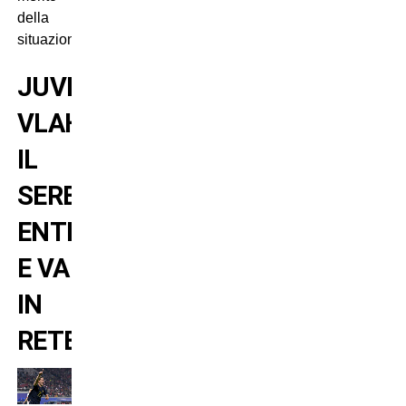
della
situazione.
JUVENTUS-
VLAHOVIC:
IL
SERBO
ENTRA
E VA
IN
RETE