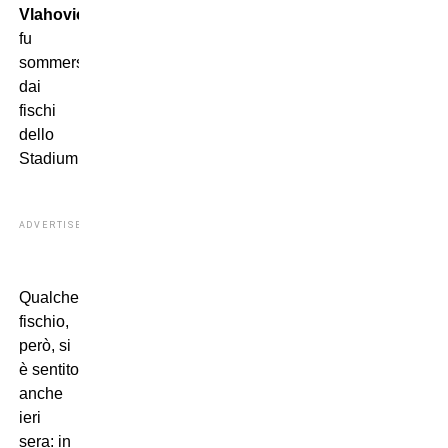
Vlahovic
fu
sommerso
dai
fischi
dello
Stadium.
ADVERTISEMENT
Qualche
fischio,
però, si
è sentito
anche
ieri
sera: in