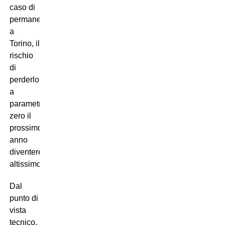
caso di
permanenza
a
Torino, il
rischio
di
perderlo
a
parametro
zero il
prossimo
anno
diventerebbe
altissimo.
Dal
punto di
vista
tecnico,