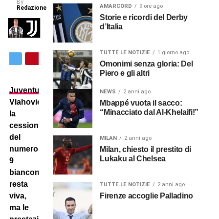
By
AMARCORD
9 ore ago
Redazione
Storie e ricordi del Derby
d’Italia
TUTTE LE NOTIZIE
1 giorno ago
Omonimi senza gloria: Del
Piero e gli altri
Juventus
-
NEWS
2 anni ago
Vlahovic:
Mbappé vuota il sacco:
“Minacciato dal Al-Khelaifi!”
la
cessione
del
MILAN
2 anni ago
numero
Milan, chiesto il prestito di
Lukaku al Chelsea
9
bianconero
resta
TUTTE LE NOTIZIE
2 anni ago
viva,
Firenze accoglie Palladino
ma le