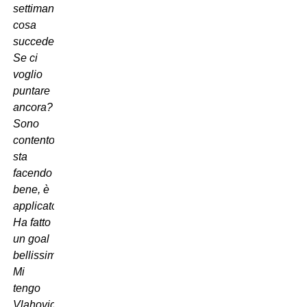
settimana
cosa
succede.
Se ci
voglio
puntare
ancora?
Sono
contento,
sta
facendo
bene, è
applicato.
Ha fatto
un goal
bellissimo.
Mi
tengo
Vlahovic