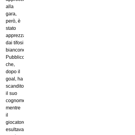
alla
gara,
però, è
stato
apprezzato
dai tifosi
bianconero.
Pubblico
che,
dopo il
goal, ha
scandito
il suo
cognome
mentre
il
giocatore
esultava