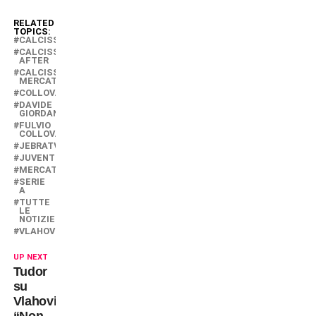
RELATED
TOPICS:
CALCISSIMO
CALCISSIMO
AFTER
CALCISSIMO
MERCATO
COLLOVATI
DAVIDE
GIORDANA
FULVIO
COLLOVATI
JEBRATV
JUVENTUS
MERCATO
SERIE
A
TUTTE
LE
NOTIZIE
VLAHOVIC
UP NEXT
Tudor
su
Vlahovic:
“Non