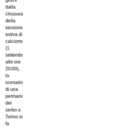
giorni
dalla
chiusura
della
sessione
estiva di
calciomercato
(1
settembre
alle ore
20:00),
lo
scenario
di una
permanenza
del
serbo a
Torino si
fa