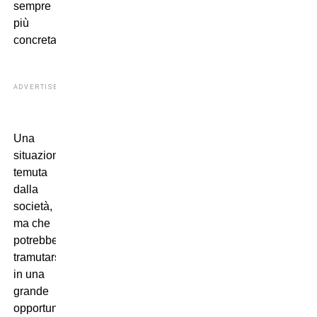
sempre
più
concreta.
ADVERTISEMENT
Una
situazione
temuta
dalla
società,
ma che
potrebbe
tramutarsi
in una
grande
opportunità: