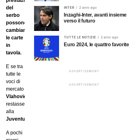
prestazioni
del
INTER
2 anni ago
Inzaghi-Inter, avanti insieme
serbo
verso il futuro
possono
cambiare
le carte
TUTTE LE NOTIZIE
2 anni ago
Euro 2024, le quattro favorite
in
tavola.
E se tra
ADVERTISEMENT
tutte le
voci di
ADVERTISEMENT
mercato
Vlahovic
restasse
alla
Juventus
?
A pochi