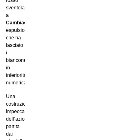
rosso
sventolato
a
Cambiaso
:
espulsione
che ha
lasciato
i
bianconeri
in
inferiorità
numerica.
Una
costruzione
impeccabile
dell’azione,
partita
dai