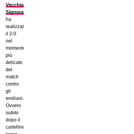
Vecchia
Signora
ha
realizzato
il 2-0
nel
momento
più
delicato
del
match
contro
gli
emiliani.
Ovvero
subito
dopo il
cartellino