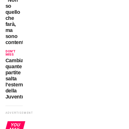
so
quello
che
farà,
ma
sono
contento”
DON'T
MISS
Cambiaso:
quante
partite
salta
l’esterno
della
Juventus?
ADVERTISEMENT
YOU