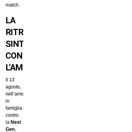
match.
LA
RITROVATA
SINTONIA
CON
L’AMBIENTE
Il 13
agosto,
nell’amichevole
in
famiglia
contro
la
Next
Gen
,