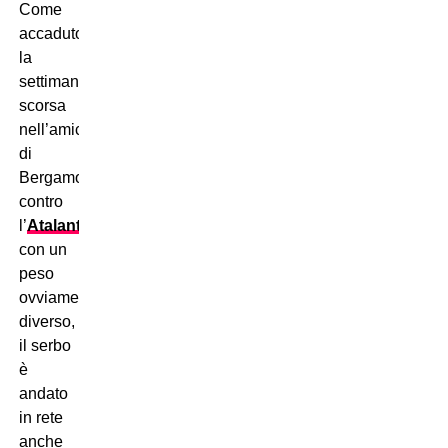
Come
accaduto
la
settimana
scorsa
nell’amichevole
di
Bergamo
contro
l’
Atalanta
,
con un
peso
ovviamente
diverso,
il serbo
è
andato
in rete
anche