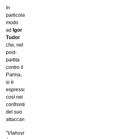
In
particolar
modo
ad
Igor
Tudor
che, nel
post-
partita
contro il
Parma,
si è
espresso
così nei
confronti
del suo
attaccante:
“Vlahovic