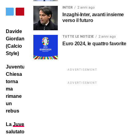
INTER
2 anni ago
Inzaghi-Inter, avanti insieme
verso il futuro
Davide
TUTTE LE NOTIZIE
2 anni ago
Giordana
Euro 2024, le quattro favorite
(Calcio
Style)
Juventus:
ADVERTISEMENT
Chiesa
torna
ADVERTISEMENT
ma
rimane
un
rebus
La
Juventus
ha
salutato