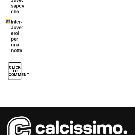
Juve:
sapevate
che…?
Inter-
Juve:
eroi
per
una
notte
CLICK
TO
COMMENT