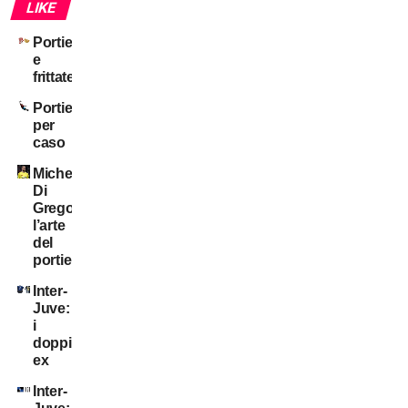
LIKE
Portieri
e
frittate
Portieri
per
caso
Michele
Di
Gregorio:
l’arte
del
portiere!
Inter-
Juve:
i
doppi
ex
Inter-