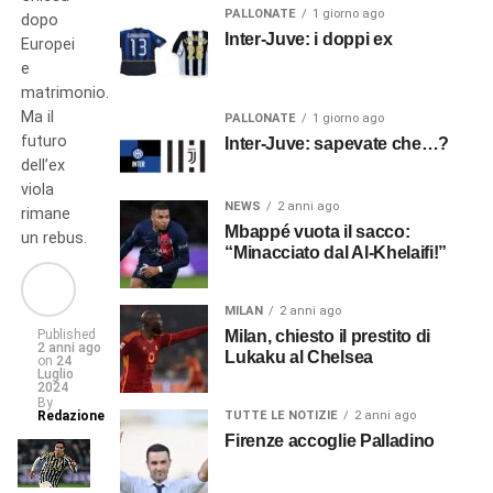
PALLONATE
1 giorno ago
dopo
Inter-Juve: i doppi ex
Europei
e
matrimonio.
Ma il
PALLONATE
1 giorno ago
futuro
Inter-Juve: sapevate che…?
dell’ex
viola
NEWS
2 anni ago
rimane
Mbappé vuota il sacco:
un rebus.
“Minacciato dal Al-Khelaifi!”
MILAN
2 anni ago
Published
Milan, chiesto il prestito di
2 anni ago
Lukaku al Chelsea
on
24
Luglio
2024
By
Redazione
TUTTE LE NOTIZIE
2 anni ago
Firenze accoglie Palladino