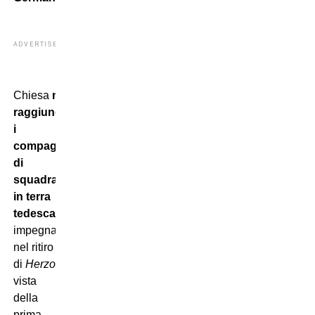
ADVERTISEMENT
Chiesa
non
raggiungerà
i
compagni
di
squadra
in terra
tedesca
,
impegnata
nel ritiro
di
Herzogenaurach
in
vista
della
prima