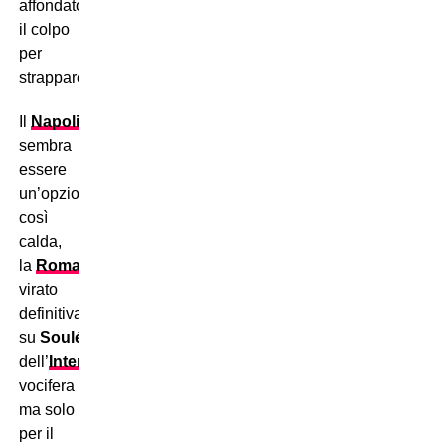
affondato
il colpo
per
strappare
Chiesa
alla
Juventus
.
Il
Napoli
non
sembra
essere
un’opzione
così
calda,
la
Roma
ha
virato
definitivamente
su
Soulé
,
dell’
Inter
si
vocifera
ma solo
per il