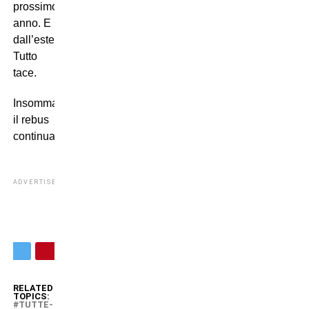
prossimo
anno. E
dall’estero?
Tutto
tace.
Insomma:
il rebus
continua.
ADVERTISEMENT
RELATED
TOPICS:
TUTTE-