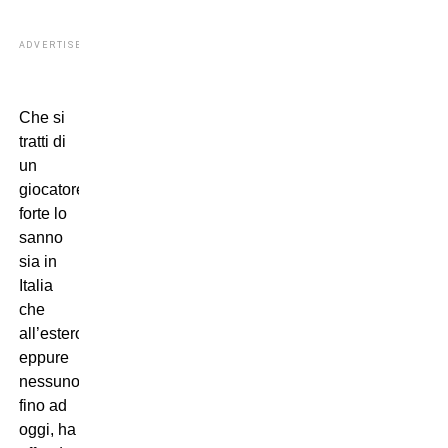
ADVERTISEMENT
Che si
tratti di
un
giocatore
forte lo
sanno
sia in
Italia
che
all’estero:
eppure
nessuno,
fino ad
oggi, ha