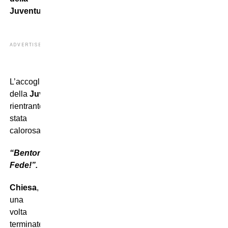
Juventus
ADVERTISEMENT
L’accoglienza
della
Juventus
al
rientrante
Chiesa
è
stata
calorosa:
“Bentornato
Fede!”.
Chiesa
,
una
volta
terminate