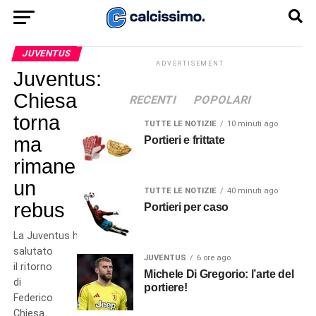
JUVENTUS
ADVERTISEMENT
Juventus:
Chiesa
RECENTI
POPOLARI
torna
TUTTE LE NOTIZIE
10 minuti ago
ma
Portieri e frittate
rimane
un
TUTTE LE NOTIZIE
40 minuti ago
rebus
Portieri per caso
La Juventus ha
salutato
JUVENTUS
6 ore ago
il ritorno
Michele Di Gregorio: l’arte del
di
portiere!
Federico
Chiesa