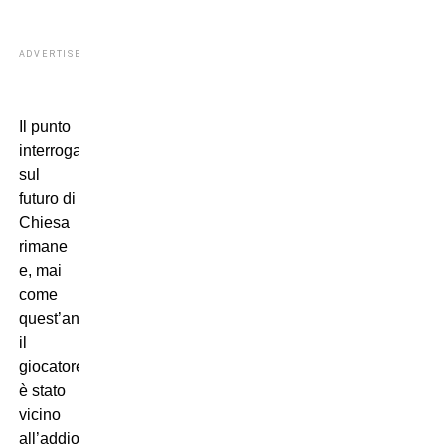
ADVERTISEMENT
Il punto
interrogativo
sul
futuro di
Chiesa
rimane
e, mai
come
quest’anno,
il
giocatore
è stato
vicino
all’addio