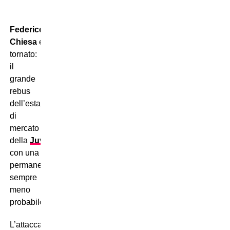
Federico
Chiesa
é
tornato:
il
grande
rebus
dell’estate
di
mercato
della
Juventus
,
con una
permanenza
sempre
meno
probabile.
L’attaccante