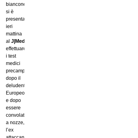
bianconero
si è
presentato
ieri
mattina
al
J|Medical
per
effettuare
i test
medici
precampionato:
dopo il
deludente
Europeo
e dopo
essere
convolato
a nozze,
l’ex
attaccante