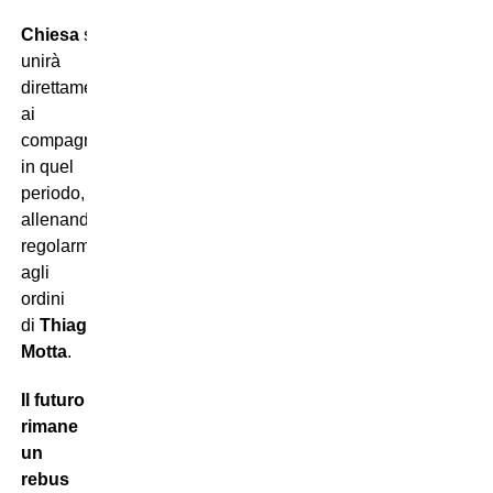
Chiesa
si
unirà
direttamente
ai
compagni
in quel
periodo,
allenandosi
regolarmente
agli
ordini
di
Thiago
Motta
.
Il futuro
rimane
un
rebus