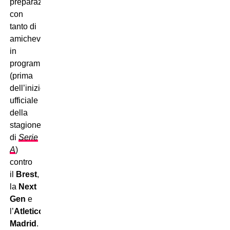
preparazione,
con
tanto di
amichevoli
in
programma
(prima
dell’inizio
ufficiale
della
stagione
di
Serie
A
)
contro
il
Brest
,
la
Next
Gen
e
l’
Atletico
Madrid
.