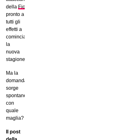
della
Fiorentina
è
pronto a
tutti gli
effetti a
cominciare
la
nuova
stagione.
Ma la
domanda
sorge
spontanea:
con
quale
maglia?
Il post
della