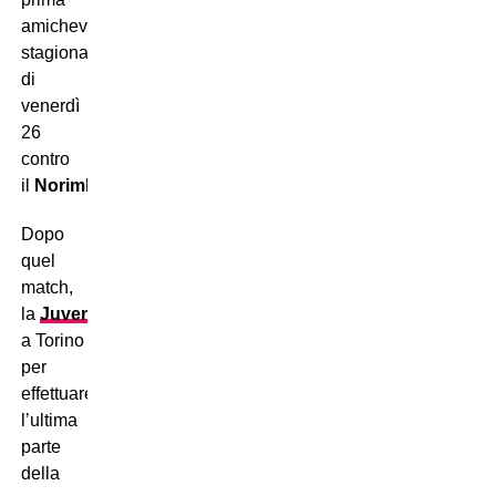
amichevole
stagionale
di
venerdì
26
contro
il
Norimberga
.
Dopo
quel
match,
la
Juventus
tornerà
a Torino
per
effettuare
l’ultima
parte
della