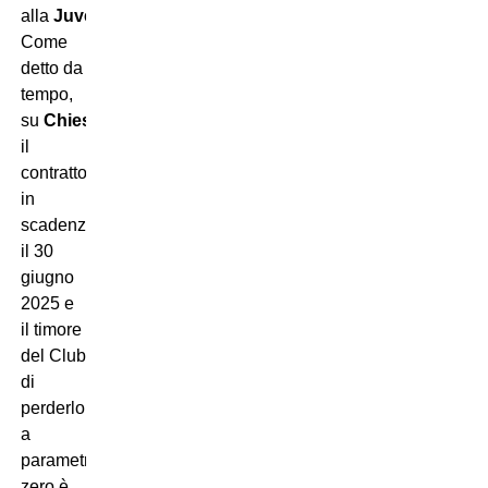
alla
Juventus
.
Come
detto da
tempo,
su
Chiesa
pesa
il
contratto
in
scadenza
il 30
giugno
2025 e
il timore
del Club
di
perderlo
a
parametro
zero è