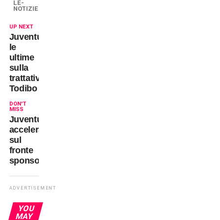
LE-
NOTIZIE
UP NEXT
Juventus
le
ultime
sulla
trattativa
Todibo
DON'T
MISS
Juventus:
accelerata
sul
fronte
sponsor
ADVERTISEMENT
YOU
MAY