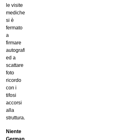
le visite
mediche,
si è
fermato
a
firmare
autografi
ed a
scattare
foto
ricordo
con i
tifosi
accorsi
alla
struttura.
Niente
Germania