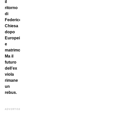
il
ritorno
di
Federico
Chiesa
dopo
Europei
e
matrimonio.
Ma il
futuro
dell’ex
viola
rimane
un
rebus.
ADVERTISEMENT