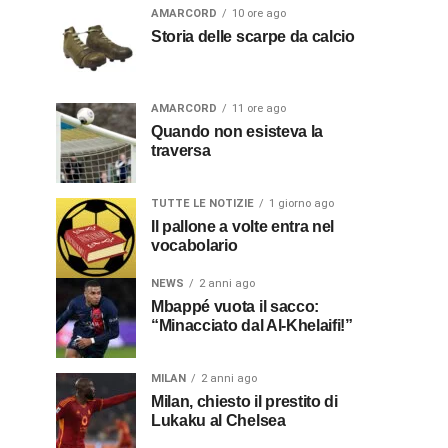
AMARCORD
10 ore ago
Storia delle scarpe da calcio
AMARCORD
11 ore ago
Quando non esisteva la
traversa
TUTTE LE NOTIZIE
1 giorno ago
Il pallone a volte entra nel
vocabolario
NEWS
2 anni ago
Mbappé vuota il sacco:
“Minacciato dal Al-Khelaifi!”
MILAN
2 anni ago
Milan, chiesto il prestito di
Lukaku al Chelsea