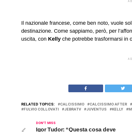
A
Il nazionale francese, come ben noto, vuole s
destinazione. Come sappiamo, però, per l’affon
uscita, con
Kelly
che potrebbe trasformarsi in o
A
RELATED TOPICS:
CALCISSIMO
CALCISSIMO AFTER
FULVIO COLLOVATI
JEBRATV
JUVENTUS
KELLY
M
DON'T MISS
Igor Tudor: “Questa cosa deve