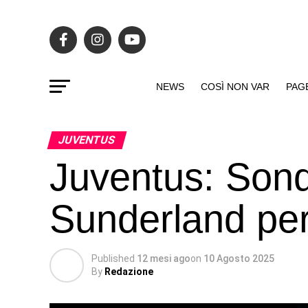
NEWS
COSÌ NON VAR
PAG
JUVENTUS
Juventus: Sond
Sunderland per
Published
12 mesi ago
on
10 Agosto 2025
By
Redazione