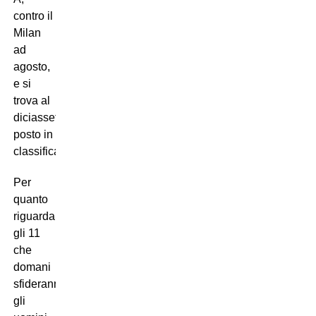
contro il
Milan
ad
agosto,
e si
trova al
diciassettesimo
posto in
classifica.
Per
quanto
riguarda
gli 11
che
domani
sfideranno
gli