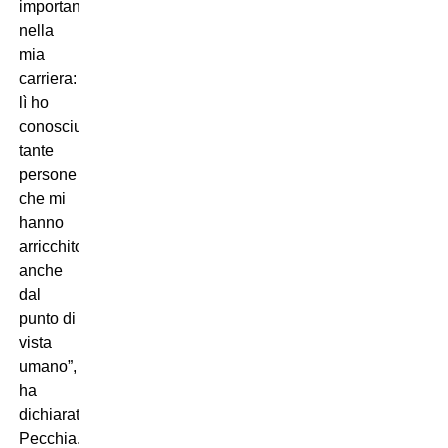
importante
nella
mia
carriera:
lì ho
conosciuto
tante
persone
che mi
hanno
arricchito
anche
dal
punto di
vista
umano”,
ha
dichiarato
Pecchia.