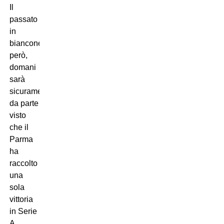
Il
passato
in
bianconero,
però,
domani
sarà
sicuramente messo
da parte
visto
che il
Parma
ha
raccolto
una
sola
vittoria
in Serie
A,