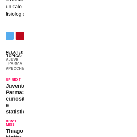
un calo
fisiologico”.
RELATED
TOPICS:
JUVE
PARMA
PECCHIA
UP NEXT
Juventus-
Parma:
curiosità
e
statistiche
DON'T
MISS
Thiago