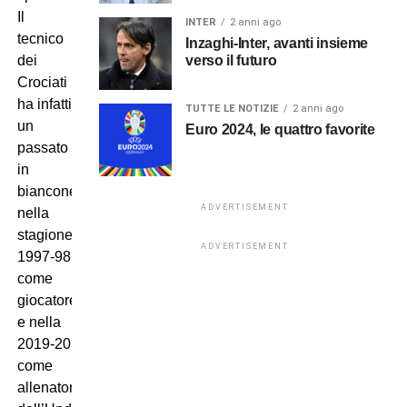
Il
INTER
2 anni ago
tecnico
Inzaghi-Inter, avanti insieme
verso il futuro
dei
Crociati
ha infatti
TUTTE LE NOTIZIE
2 anni ago
un
Euro 2024, le quattro favorite
passato
in
bianconero
ADVERTISEMENT
nella
stagione
ADVERTISEMENT
1997-98
come
giocatore
e nella
2019-20
come
allenatore