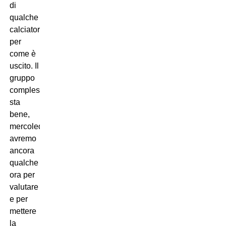
di
qualche
calciatore
per
come è
uscito. Il
gruppo
complessivamente
sta
bene,
mercoledì
avremo
ancora
qualche
ora per
valutare
e per
mettere
la