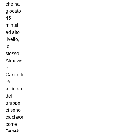
che ha
giocato
45
minuti
ad alto
livello,
lo
stesso
Almqvist
e
Cancellieri.
Poi
all’interno
del
gruppo
ci sono
calciatori
come
Benek