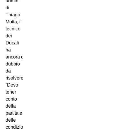
uomini
di
Thiago
Motta, il
tecnico
dei
Ducali
ha
ancora qualche
dubbio
da
risolvere:
“Devo
tener
conto
della
partita e
delle
condizioni