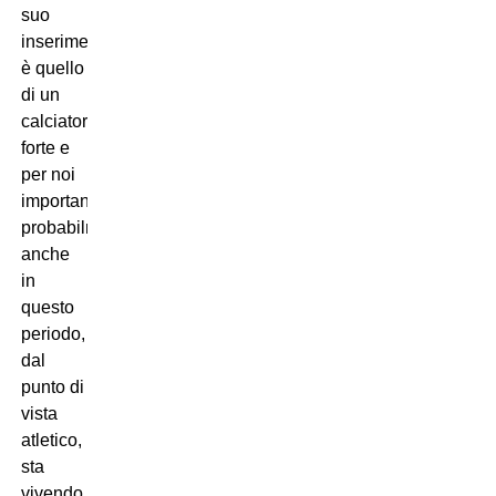
suo
inserimento
è quello
di un
calciatore
forte e
per noi
importante,
probabilmente
anche
in
questo
periodo,
dal
punto di
vista
atletico,
sta
vivendo