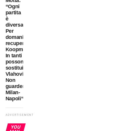
Motta:
“Ogni
partita
è
diversa.
Per
domani
recuperiamo
Koopmeiners.
In tanti
possono
sostituire
Vlahovic.
Non
guarderò
Milan-
Napoli”.
ADVERTISEMENT
YOU