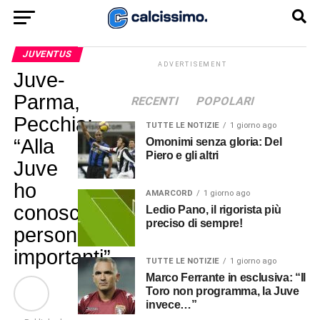
JUVENTUS
ADVERTISEMENT
Juve-
Parma,
RECENTI
POPOLARI
Pecchia:
TUTTE LE NOTIZIE
1 giorno ago
“Alla
Omonimi senza gloria: Del
Piero e gli altri
Juve
ho
AMARCORD
1 giorno ago
conosciuto
Ledio Pano, il rigorista più
preciso di sempre!
persone
importanti”
TUTTE LE NOTIZIE
1 giorno ago
Marco Ferrante in esclusiva: “Il
Toro non programma, la Juve
invece…”