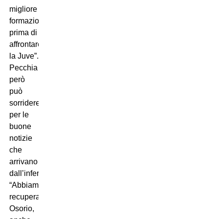
migliore
formazione
prima di
affrontare
la Juve”.
Pecchia
però
può
sorridere
per le
buone
notizie
che
arrivano
dall’infermeria:
“Abbiamo
recuperato
Osorio,