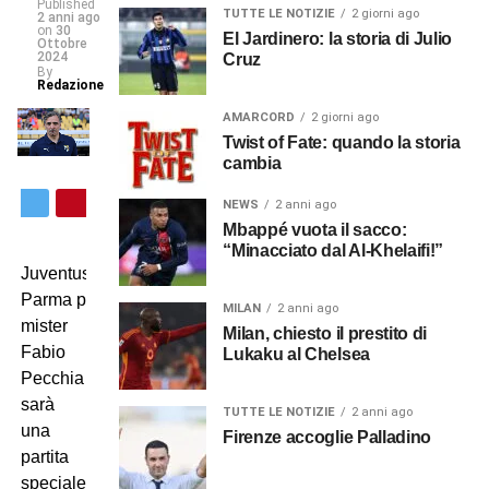
Published
TUTTE LE NOTIZIE
2 giorni ago
2 anni ago
on
30
El Jardinero: la storia di Julio
Ottobre
2024
Cruz
By
Redazione
AMARCORD
2 giorni ago
Twist of Fate: quando la storia
cambia
NEWS
2 anni ago
Mbappé vuota il sacco:
“Minacciato dal Al-Khelaifi!”
Juventus-
Parma per
MILAN
2 anni ago
mister
Milan, chiesto il prestito di
Fabio
Lukaku al Chelsea
Pecchia
sarà
TUTTE LE NOTIZIE
2 anni ago
una
Firenze accoglie Palladino
partita
speciale.