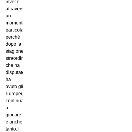
invece,
attraversa
un
momento
particolare,
perché
dopo la
stagione
straordinaria
che ha
disputato,
ha
avuto gli
Europei,
continua
a
giocare
e anche
tanto. Il