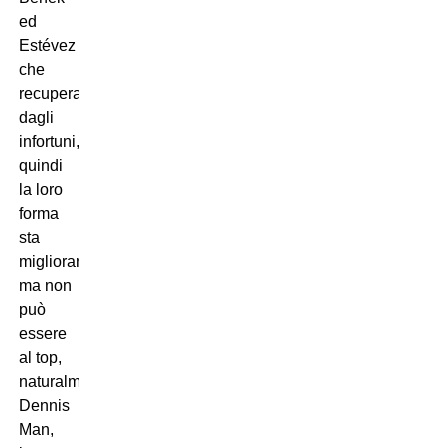
ed
Estévez
che
recuperano
dagli
infortuni,
quindi
la loro
forma
sta
migliorando
ma non
può
essere
al top,
naturalmente.
Dennis
Man,