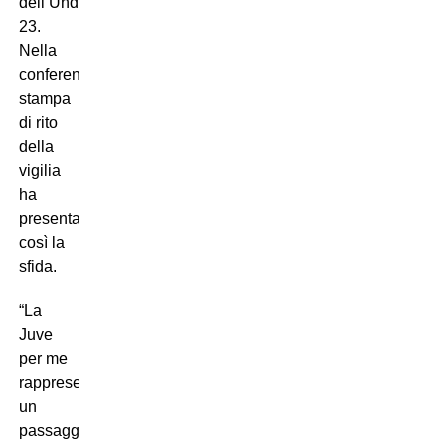
dell’Under
23.
Nella
conferenza
stampa
di rito
della
vigilia
ha
presentato
così la
sfida.
“La
Juve
per me
rappresenta
un
passaggio