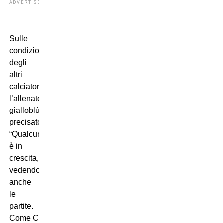
ADVERTISEMENT
Sulle
condizioni
degli
altri
calciatori,
l’allenatore
gialloblù ha
precisato:
“Qualcuno
è in
crescita,
vedendo
anche
le
partite.
Come Charpe