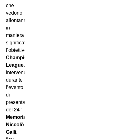
che
vedono
allontanarsi
in
maniera
significativa
l’obiettivo
Champions
League
.
Intervenuto
durante
l’evento
di
presentazione
del
24°
Memorial
Niccolò
Galli
,