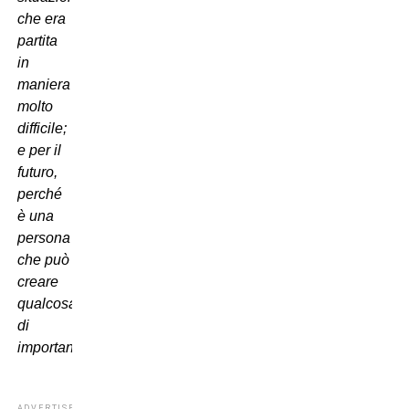
che era
partita
in
maniera
molto
difficile;
e per il
futuro,
perché
è una
persona
che può
creare
qualcosa
di
importante”
.
ADVERTISEMENT