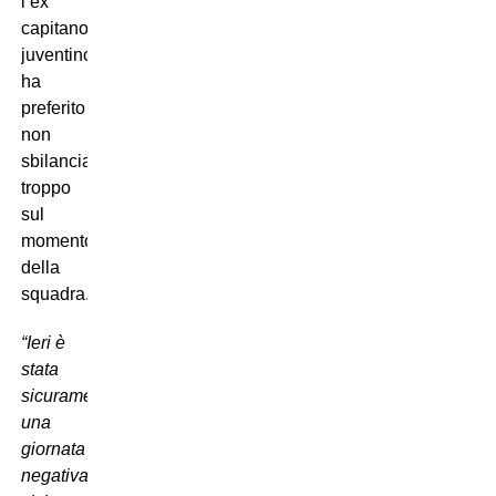
l’ex
capitano
juventino
ha
preferito
non
sbilanciarsi
troppo
sul
momento
della
squadra.
“Ieri è
stata
sicuramente
una
giornata
negativa,