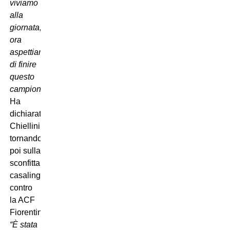
viviamo
alla
giornata,
ora
aspettiamo
di finire
questo
campionato”
.
Ha
dichiarato
Chiellini,
tornando
poi sulla
sconfitta
casalinga
contro
la ACF
Fiorentina:
“È stata