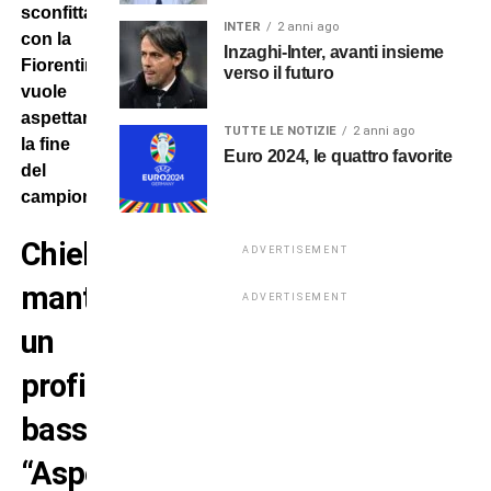
sconfitta
INTER
2 anni ago
con la
Inzaghi-Inter, avanti insieme
Fiorentina,
verso il futuro
vuole
aspettare
TUTTE LE NOTIZIE
2 anni ago
la fine
Euro 2024, le quattro favorite
del
campionato.
Chiellini
ADVERTISEMENT
mantiene
ADVERTISEMENT
un
profilo
basso:
“Aspettiamo