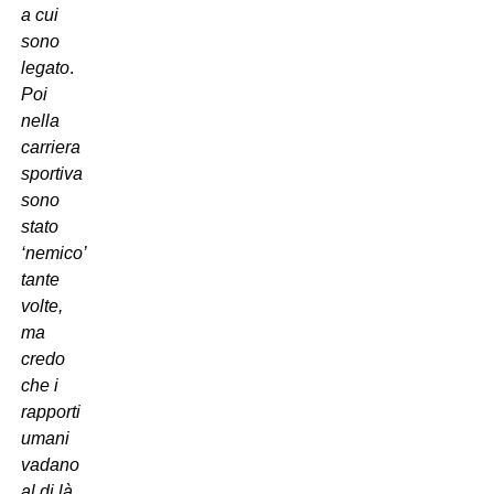
a cui
sono
legato
.
Poi
nella
carriera
sportiva
sono
stato
‘nemico’
tante
volte,
ma
credo
che i
rapporti
umani
vadano
al di là