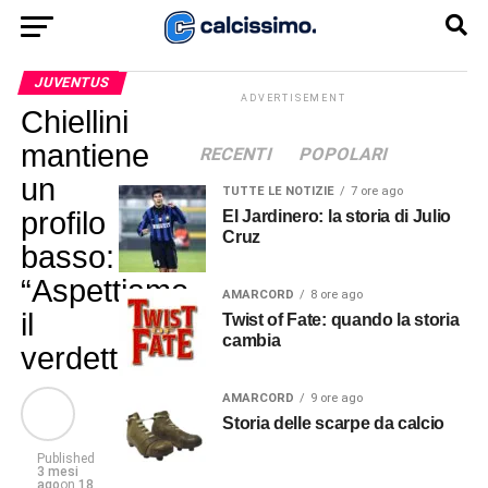
JUVENTUS
ADVERTISEMENT
Chiellini
mantiene
RECENTI
POPOLARI
un
TUTTE LE NOTIZIE
7 ore ago
profilo
El Jardinero: la storia di Julio
Cruz
basso:
“Aspettiamo
AMARCORD
8 ore ago
il
Twist of Fate: quando la storia
cambia
verdetto”
AMARCORD
9 ore ago
Storia delle scarpe da calcio
Published
3 mesi
ago
on
18