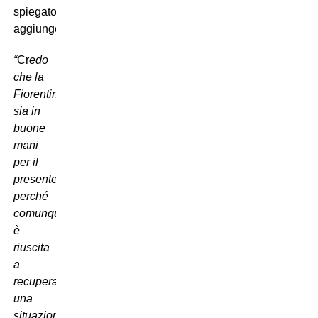
spiegato,
aggiungendo:
“
Cr
edo
che la
Fiorentina
sia in
buone
mani
per il
presente,
perché
comunque
è
riuscita
a
recuperare
una
situazione