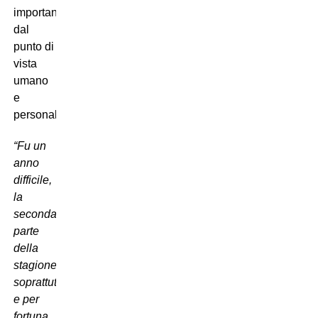
importante
dal
punto di
vista
umano
e
personale:
“Fu un
anno
difficile,
la
seconda
parte
della
stagione
soprattutto,
e per
fortuna