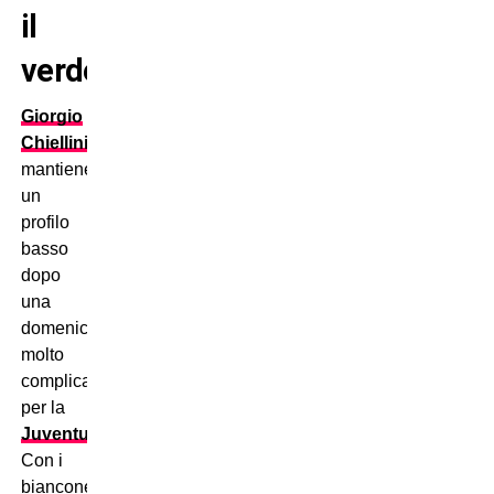
il
verdetto”
Giorgio
Chiellini
mantiene
un
profilo
basso
dopo
una
domenica
molto
complicata
per la
Juventus
.
Con i
bianconeri