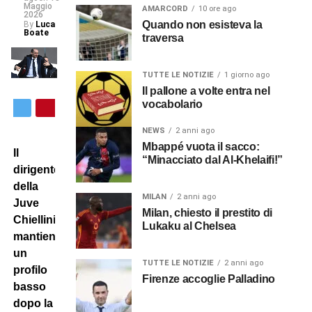
Maggio
AMARCORD
10 ore ago
2026
Quando non esisteva la
By
Luca
Boate
traversa
TUTTE LE NOTIZIE
1 giorno ago
Il pallone a volte entra nel
vocabolario
NEWS
2 anni ago
Mbappé vuota il sacco:
Il
“Minacciato dal Al-Khelaifi!”
dirigente
della
MILAN
2 anni ago
Juve
Milan, chiesto il prestito di
Chiellini
Lukaku al Chelsea
mantiene
un
TUTTE LE NOTIZIE
2 anni ago
profilo
Firenze accoglie Palladino
basso
dopo la