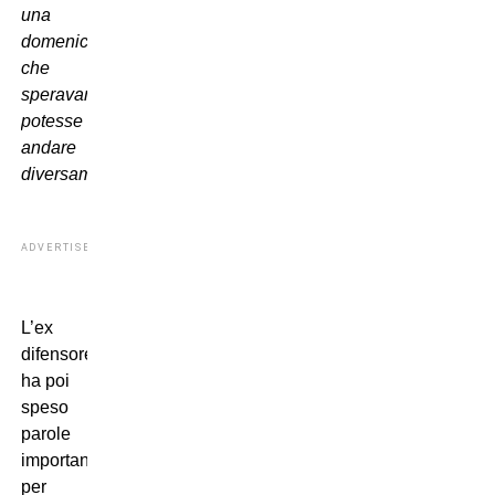
una
domenica
che
speravamo
potesse
andare
diversamente”
.
ADVERTISEMENT
L’ex
difensore
ha poi
speso
parole
importanti
per