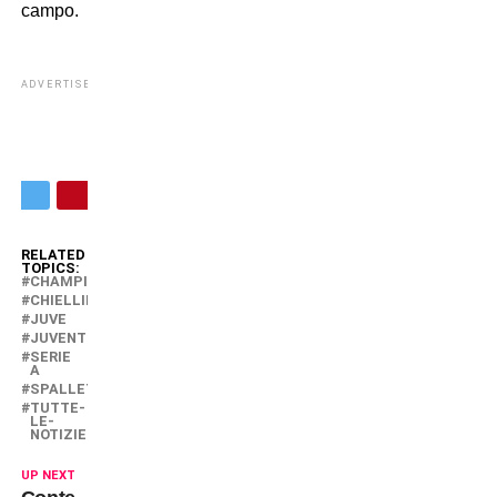
campo.
ADVERTISEMENT
RELATED
TOPICS:
CHAMPIONS
CHIELLINI
JUVE
JUVENTUS
SERIE
A
SPALLETTI
TUTTE-
LE-
NOTIZIE
UP NEXT