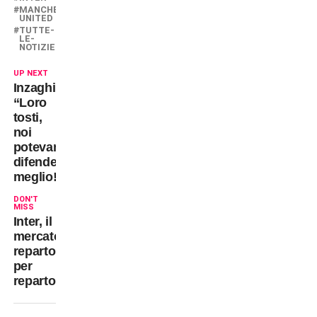
MANCHESTER-
UNITED
TUTTE-
LE-
NOTIZIE
UP NEXT
Inzaghi:
“Loro
tosti,
noi
potevamo
difendere
meglio!”
DON'T
MISS
Inter, il
mercato
reparto
per
reparto