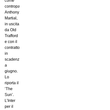
come
contropartita
Anthony
Martial,
in uscita
da Old
Trafford
e con il
contratto
in
scadenza
a
giugno.
Lo
riporta il
‘The
Sun’.
L’Inter
per il