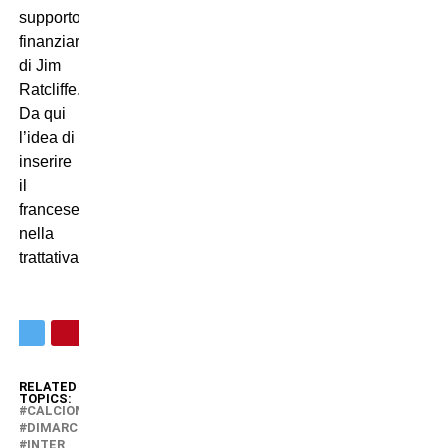
supporto
finanziario
di Jim
Ratcliffe.
Da qui
l’idea di
inserire
il
francese
nella
trattativa.
RELATED
TOPICS:
CALCIOMERCATO
DIMARCO
INTER