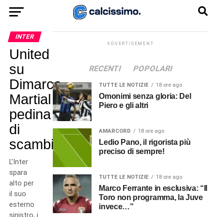
INTER
ADVERTISEMENT
United
su
RECENTI
POPOLARI
Dimarco,
TUTTE LE NOTIZIE
18 ore ago
Martial
Omonimi senza gloria: Del
Piero e gli altri
pedina
di
AMARCORD
18 ore ago
scambio?
Ledio Pano, il rigorista più
preciso di sempre!
L’Inter
spara
TUTTE LE NOTIZIE
18 ore ago
alto per
Marco Ferrante in esclusiva: “Il
il suo
Toro non programma, la Juve
esterno
invece…”
sinistro, i