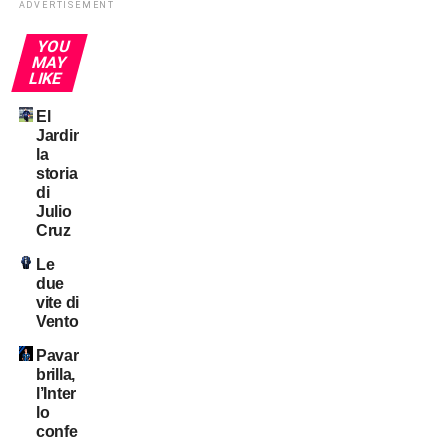
ADVERTISEMENT
YOU
MAY
LIKE
El
Jardinero:
la
storia
di
Julio
Cruz
Le
due
vite di
Ventola
Pavard
brilla,
l’Inter
lo
conferma?