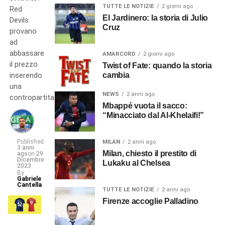
TUTTE LE NOTIZIE
2 giorni ago
Red
El Jardinero: la storia di Julio
Devils
Cruz
provano
ad
abbassare
AMARCORD
2 giorni ago
il prezzo
Twist of Fate: quando la storia
cambia
inserendo
una
NEWS
2 anni ago
contropartita…
Mbappé vuota il sacco:
“Minacciato dal Al-Khelaifi!”
Published
MILAN
2 anni ago
3 anni
Milan, chiesto il prestito di
ago
on
29
Dicembre
Lukaku al Chelsea
2023
By
Gabriele
Cantella
TUTTE LE NOTIZIE
2 anni ago
Firenze accoglie Palladino