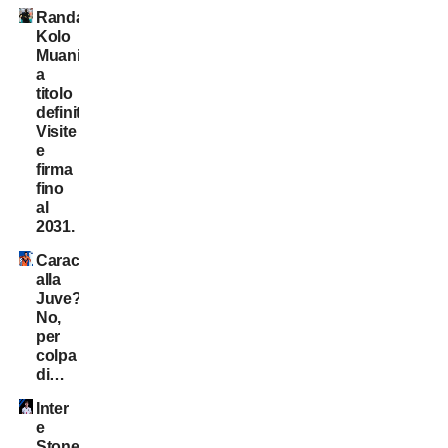
Randal
Kolo
Muani:
a
titolo
definitivo!
Visite
e
firma
fino
al
2031.
Caracciolo
alla
Juve?
No,
per
colpa
di…
Inter
e
Stones: