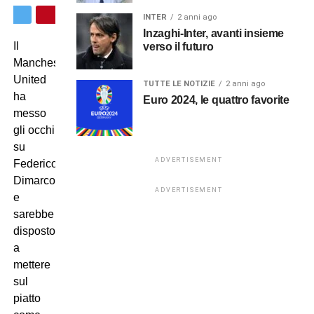
INTER
2 anni ago
Inzaghi-Inter, avanti insieme
Il
verso il futuro
Manchester
United
TUTTE LE NOTIZIE
2 anni ago
ha
Euro 2024, le quattro favorite
messo
gli occhi
su
ADVERTISEMENT
Federico
Dimarco
ADVERTISEMENT
e
sarebbe
disposto
a
mettere
sul
piatto