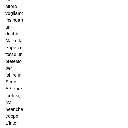
allora
vogliamo
insinuare
un
dubbio.
Ma se la
Supercoppa
fosse un
pretesto
per
fallire in
Serie
A? Pure
ipotesi,
ma
neanche
troppo.
L’Inter