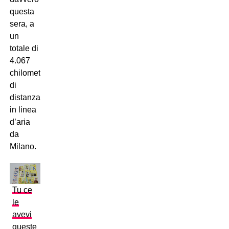
questa
sera, a
un
totale di
4.067
chilometri
di
distanza
in linea
d’aria
da
Milano.
Tu ce
le
avevi
queste