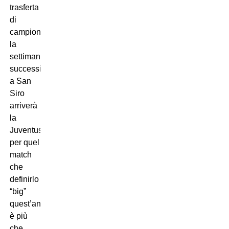
trasferta
di
campionato,
la
settimana
successiva
a San
Siro
arriverà
la
Juventus
per quel
match
che
definirlo
“big”
quest’anno
è più
che