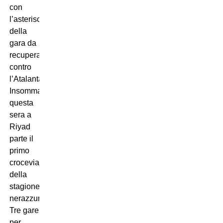
con
l’asterisco
della
gara da
recuperare
contro
l’Atalanta).
Insomma,
questa
sera a
Riyad
parte il
primo
crocevia
della
stagione
nerazzurra.
Tre gare
per