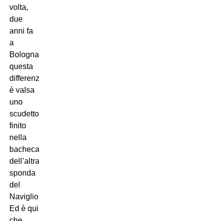
volta,
due
anni fa
a
Bologna,
questa
differenza
è valsa
uno
scudetto
finito
nella
bacheca
dell’altra
sponda
del
Naviglio.
Ed è qui
che