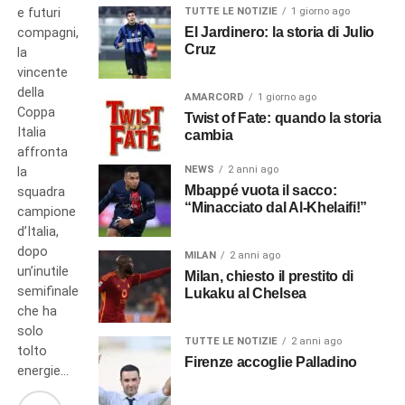
e futuri
TUTTE LE NOTIZIE
1 giorno ago
El Jardinero: la storia di Julio
compagni,
Cruz
la
vincente
della
AMARCORD
1 giorno ago
Coppa
Twist of Fate: quando la storia
Italia
cambia
affronta
NEWS
2 anni ago
la
Mbappé vuota il sacco:
squadra
“Minacciato dal Al-Khelaifi!”
campione
d’Italia,
dopo
MILAN
2 anni ago
un’inutile
Milan, chiesto il prestito di
semifinale
Lukaku al Chelsea
che ha
solo
TUTTE LE NOTIZIE
2 anni ago
tolto
Firenze accoglie Palladino
energie…