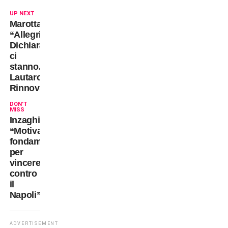
UP NEXT
Marotta:
“Allegri?
Dichiarazioni
ci
stanno.
Lautaro?
Rinnova!”
DON'T
MISS
Inzaghi:
“Motivazioni
fondamentali
per
vincere
contro
il
Napoli”
ADVERTISEMENT