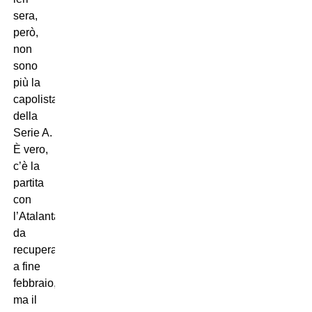
sera,
però,
non
sono
più la
capolista
della
Serie A.
È vero,
c’è la
partita
con
l’Atalanta
da
recuperare
a fine
febbraio,
ma il