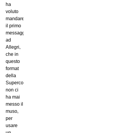
ha
voluto
mandare
il primo
messaggio
ad
Allegri,
che in
questo
format
della
Supercoppa
non ci
ha mai
messo il
muso,
per
usare
un