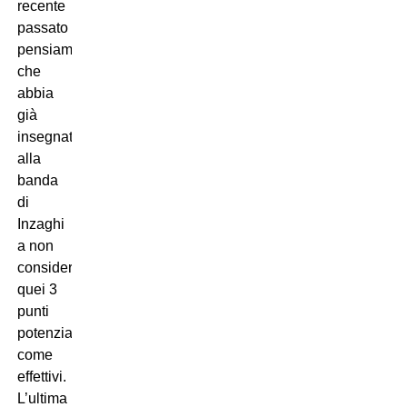
recente
passato
pensiamo
che
abbia
già
insegnato
alla
banda
di
Inzaghi
a non
considerare
quei 3
punti
potenziali
come
effettivi.
L’ultima