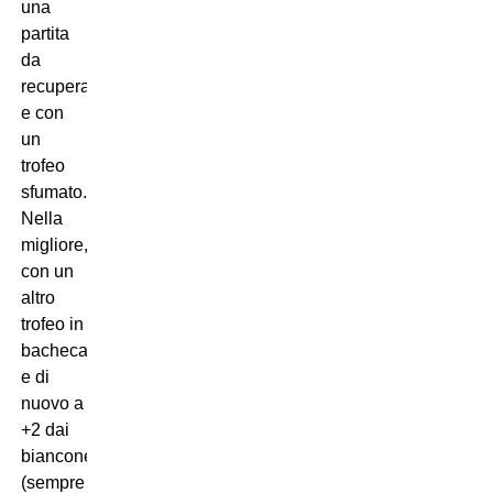
una
partita
da
recuperare)
e con
un
trofeo
sfumato.
Nella
migliore,
con un
altro
trofeo in
bacheca
e di
nuovo a
+2 dai
bianconeri
(sempre