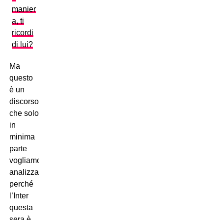
manier
a, ti
ricordi
di lui?
Ma
questo
è un
discorso
che solo
in
minima
parte
vogliamo
analizzare,
perché
l’Inter
questa
sera è