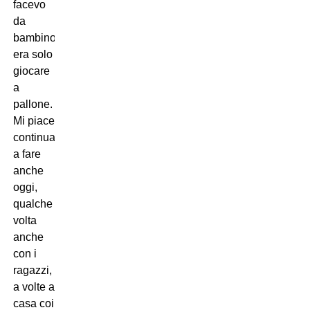
facevo
da
bambino
era solo
giocare
a
pallone.
Mi piace
continuarlo
a fare
anche
oggi,
qualche
volta
anche
con i
ragazzi,
a volte a
casa coi