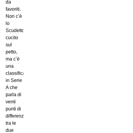
da
favoriti.
Non c’è
lo
Scudetto
cucito
sul
petto,
ma c’è
una
classifica
in Serie
A che
parla di
venti
punti di
differenza
tra le
due