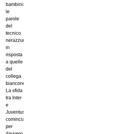
bambini»,
le
parole
del
tecnico
nerazzurro
in
risposta
a quelle
del
collega
bianconero.
La sfida
tra Inter
e
Juventus
comincia
per
davvero