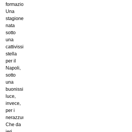
formazioni.
Una
stagione
nata
sotto
una
cattivissima
stella
per il
Napoli,
sotto
una
buonissima
luce,
invece,
per i
nerazzurri.
Che da
ieri