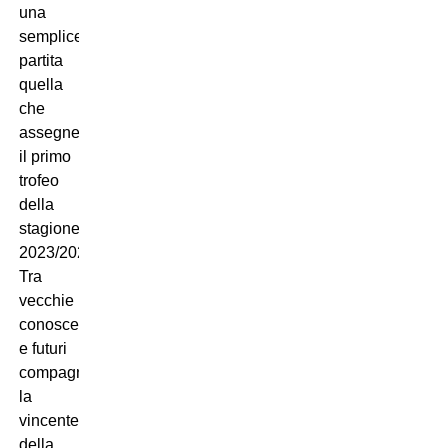
una
semplice
partita
quella
che
assegnerà
il primo
trofeo
della
stagione
2023/2024.
Tra
vecchie
conoscenze
e futuri
compagni,
la
vincente
della