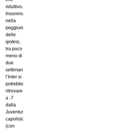
riduttivo.
Insomma,
nella
peggiore
delle
ipotesi,
tra poco
meno di
due
settimane
l’Inter si
potrebbe
ritrovare
a -7
dalla
Juventus
capolista
(con