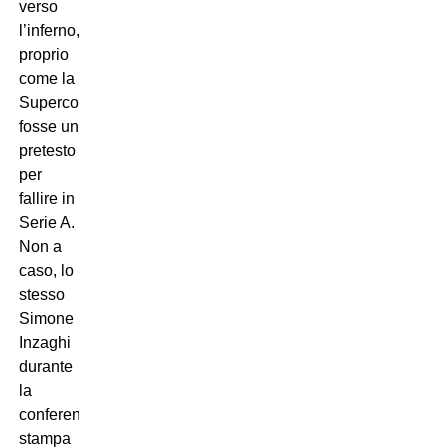
verso
l’inferno,
proprio
come la
Supercoppa
fosse un
pretesto
per
fallire in
Serie A.
Non a
caso, lo
stesso
Simone
Inzaghi
durante
la
conferenza
stampa