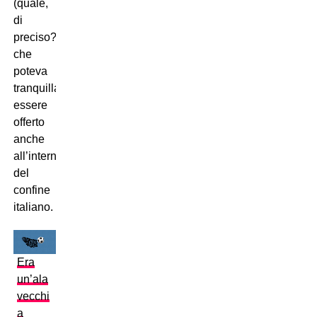
(quale,
di
preciso?)
che
poteva
tranquillamente
essere
offerto
anche
all’interno
del
confine
italiano.
Era
un’ala
vecchi
a