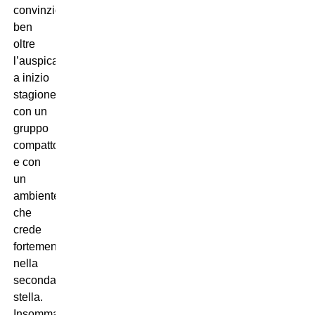
convinzioni
ben
oltre
l’auspicabile
a inizio
stagione,
con un
gruppo
compatto
e con
un
ambiente
che
crede
fortemente
nella
seconda
stella.
Insomma,