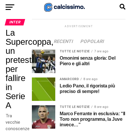
INTER
ADVERTISEMENT
La
Supercoppa,
RECENTI
POPOLARI
un
TUTTE LE NOTIZIE
7 ore ago
pretesto
Omonimi senza gloria: Del
Piero e gli altri
per
fallire
AMARCORD
8 ore ago
in
Ledio Pano, il rigorista più
preciso di sempre!
Serie
A
TUTTE LE NOTIZIE
8 ore ago
Marco Ferrante in esclusiva: “Il
Tra
Toro non programma, la Juve
vecchie
invece…”
conoscenze