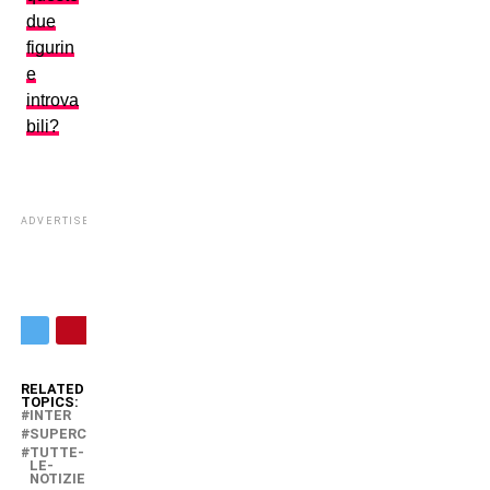
due
figurin
e
introva
bili?
ADVERTISEMENT
RELATED
TOPICS:
INTER
SUPERCOPPA
TUTTE-
LE-
NOTIZIE