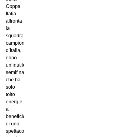
Coppa
Italia
affronta
la
squadra
campione
d’Italia,
dopo
un’inutile
semifinale
che ha
solo
tolto
energie
a
beneficio
di uno
spettacolo