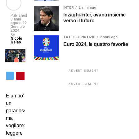
INTER
2 anni ago
Inzaghi-Inter, avanti insieme
Published
3 anni
verso il futuro
ago
on
22
Gennaio
2024
By
TUTTE LE NOTIZIE
2 anni ago
Nicolò
Gelao
Euro 2024, le quattro favorite
ADVERTISEMENT
ADVERTISEMENT
È un po’
un
paradosso,
ma
vogliamo
leggere