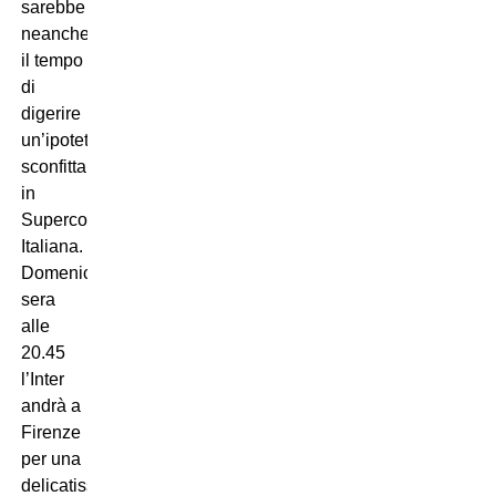
sarebbe
neanche
il tempo
di
digerire
un’ipotetica
sconfitta
in
Supercoppa
Italiana.
Domenica
sera
alle
20.45
l’Inter
andrà a
Firenze
per una
delicatissima