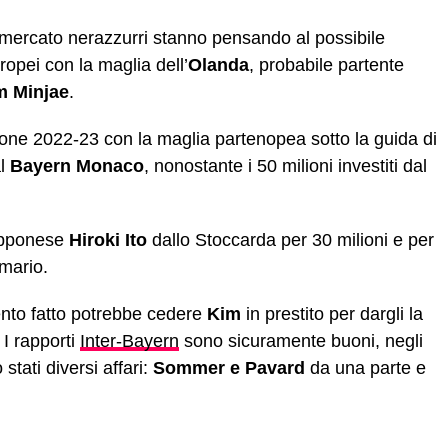
i mercato nerazzurri stanno pensando al possibile
ropei con la maglia dell’
Olanda
, probabile partente
m Minjae
.
agione 2022-23 con la maglia partenopea sotto la guida di
al
Bayern Monaco
, nonostante i 50 milioni investiti dal
iapponese
Hiroki Ito
dallo Stoccarda per 30 milioni e per
mario.
ento fatto potrebbe cedere
Kim
in prestito per dargli la
. I rapporti
Inter-Bayern
sono sicuramente buoni, negli
stati diversi affari:
Sommer e Pavard
da una parte e