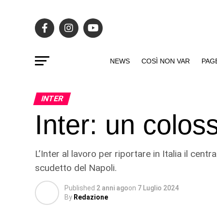
NEWS
COSÌ NON VAR
PAG
INTER
Inter: un colos
L’Inter al lavoro per riportare in Italia il cen
scudetto del Napoli.
Published
2 anni ago
on
7 Luglio 2024
By
Redazione