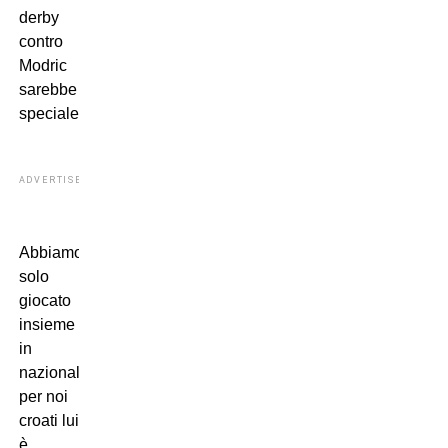
derby
contro
Modric
sarebbe
speciale.
ADVERTISEMENT
Abbiamo
solo
giocato
insieme
in
nazionale,
per noi
croati lui
è