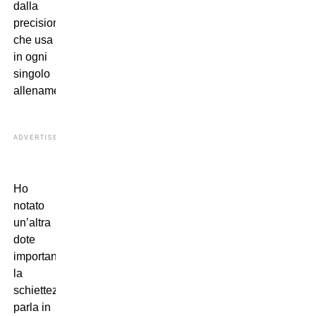
dalla
precisione
che usa
in ogni
singolo
allenamento.
ADVERTISEMENT
Ho
notato
un’altra
dote
importante,
la
schiettezza:
parla in