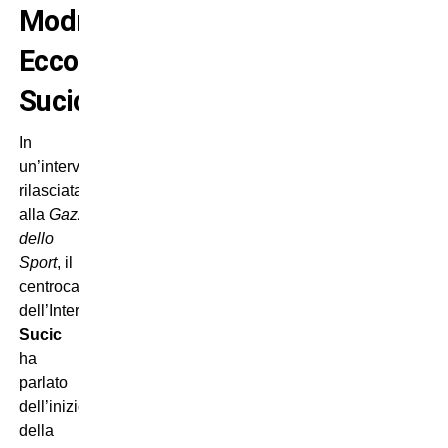
Modric…
Ecco
Sucic!
In
un’intervista
rilasciata
alla
Gazzetta
dello
Sport
, il
centrocampista
dell’Inter
Petar
Sucic
ha
parlato
dell’inizio
della