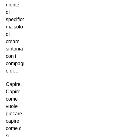
niente
di
specifico,
ma solo
di
creare
sintonia
con i
compagni
e di…
Capire.
Capire
come
vuole
giocare,
capire
come ci
si