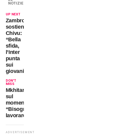
NOTIZIE
UP NEXT
Zambrotta
sostiene
Chivu:
“Bella
sfida,
l’Inter
punta
sui
giovani”
DON'T
MISS
Mkhitaryan
sul
momento:
“Bisogna
lavorare”
ADVERTISEMENT