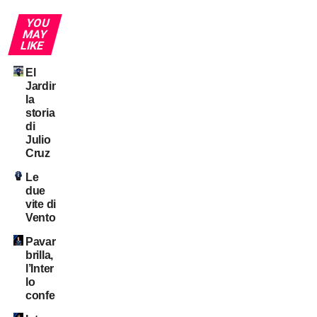
YOU
MAY
LIKE
El
Jardinero:
la
storia
di
Julio
Cruz
Le
due
vite di
Ventola
Pavard
brilla,
l’Inter
lo
conferma?