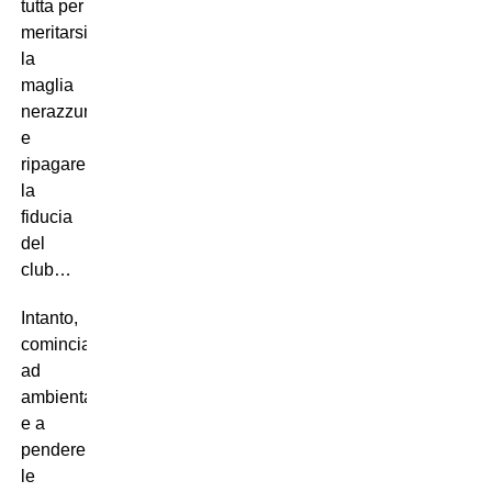
tutta per
meritarsi
la
maglia
nerazzurra
e
ripagare
la
fiducia
del
club…
Intanto,
comincia
ad
ambientarsi
e a
pendere
le