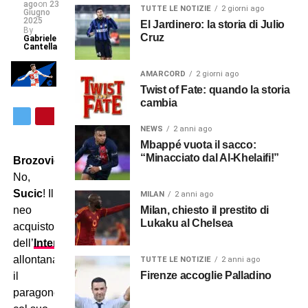
ago
on
23
TUTTE LE NOTIZIE
2 giorni ago
Giugno
2025
El Jardinero: la storia di Julio
By
Cruz
Gabriele
Cantella
AMARCORD
2 giorni ago
Twist of Fate: quando la storia
cambia
NEWS
2 anni ago
Mbappé vuota il sacco:
“Minacciato dal Al-Khelaifi!”
Brozovic
?
No,
Sucic
! Il
MILAN
2 anni ago
Milan, chiesto il prestito di
neo
Lukaku al Chelsea
acquisto
dell’
Inter
allontana
TUTTE LE NOTIZIE
2 anni ago
Firenze accoglie Palladino
il
paragone