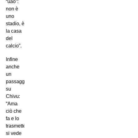
“uao”:
non è
uno
stadio, è
la casa
del
calcio”.
Infine
anche
un
passaggio
su
Chivu:
“Ama
ciò che
fa e lo
trasmette:
si vede