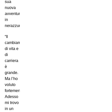
sua
nuova
avventura
in
nerazzurro:
“Il
cambiamento
di vita e
di
carriera
è
grande.
Ma l’ho
voluto
fortemente.
Adesso
mi trovo
in un