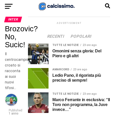
INTER
ADVERTISEMENT
Brozovic?
No,
RECENTI
POPOLARI
Sucic!
TUTTE LE NOTIZIE
23 ore ago
Omonimi senza gloria: Del
Il
Piero e gli altri
centrocampista
croato si
AMARCORD
23 ore ago
racconta
Ledio Pano, il rigorista più
ai suoi
preciso di sempre!
nuovi
tifosi…
TUTTE LE NOTIZIE
23 ore ago
Marco Ferrante in esclusiva: “Il
Toro non programma, la Juve
invece…”
Published
1 anno