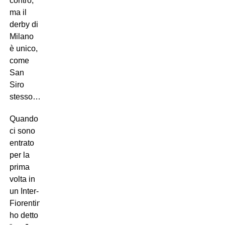
contro,
ma il
derby di
Milano
è unico,
come
San
Siro
stesso…
Quando
ci sono
entrato
per la
prima
volta in
un Inter-
Fiorentina,
ho detto