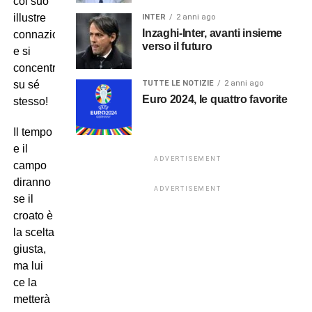
col suo
illustre
INTER
2 anni ago
Inzaghi-Inter, avanti insieme
connazionale
verso il futuro
e si
concentra
TUTTE LE NOTIZIE
2 anni ago
su sé
Euro 2024, le quattro favorite
stesso!
Il tempo
e il
ADVERTISEMENT
campo
diranno
ADVERTISEMENT
se il
croato è
la scelta
giusta,
ma lui
ce la
metterà