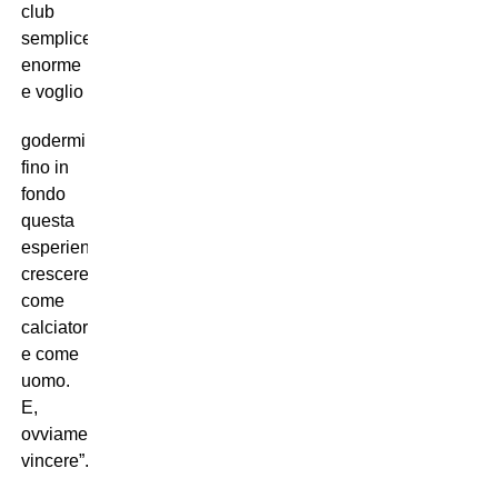
club
semplicemente
enorme
e voglio
godermi
fino in
fondo
questa
esperienza,
crescere
come
calciatore
e come
uomo.
E,
ovviamente,
vincere”.