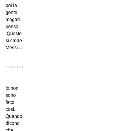
poi la
gente
magari
pensa:
‘Questo
si crede
Messi…’.
ADVERTISEMENT
Io non
sono
fatto
così.
Quando
dicono
che