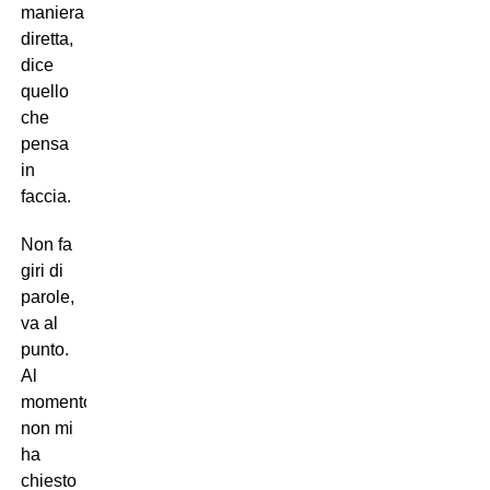
maniera
diretta,
dice
quello
che
pensa
in
faccia.
Non fa
giri di
parole,
va al
punto.
Al
momento
non mi
ha
chiesto