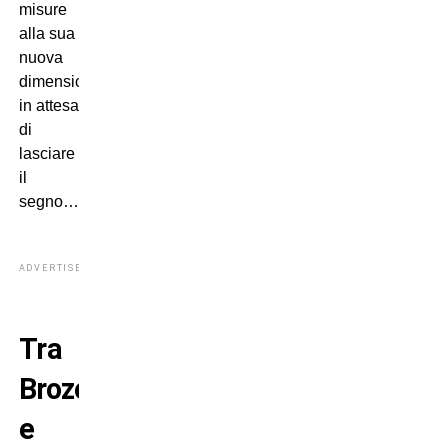
misure
alla sua
nuova
dimensione,
in attesa
di
lasciare
il
segno…
ADVERTISEMENT
Tra
Brozovic
e