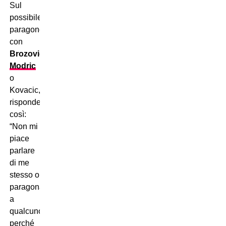
Sul
possibile
paragone
con
Brozovic
,
Modric
o
Kovacic,
risponde
così:
“Non mi
piace
parlare
di me
stesso o
paragonarmi
a
qualcuno,
perché