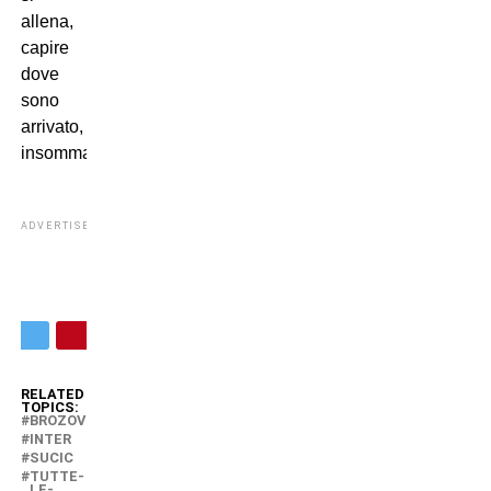
allena,
capire
dove
sono
arrivato,
insomma”.
ADVERTISEMENT
RELATED
TOPICS:
BROZOVIC
INTER
SUCIC
TUTTE-
LE-