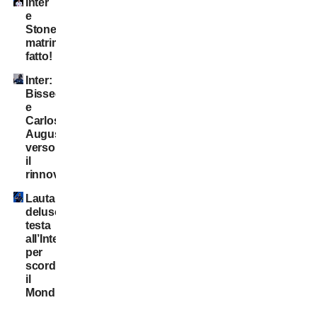
Inter
e
Stones:
matrimonio
fatto!
Inter:
Bisseck
e
Carlos
Augusto
verso
il
rinnovo
Lautaro
deluso:
testa
all’Inter
per
scordare
il
Mondiale