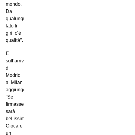
mondo.
Da
qualunque
lato ti
giri, c’è
qualità”.
E
sull’arrivo
di
Modric
al Milan
aggiunge:
“Se
firmasse…
sarà
bellissimo.
Giocare
un