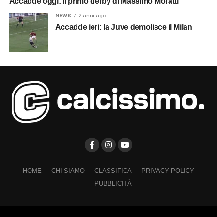
Accadde oggi: il primo derby di Massimo Moratti
NEWS
2 anni ago
Accadde ieri: la Juve demolisce il Milan
HOME
CHI SIAMO
CLASSIFICA
PRIVACY POLICY
PUBBLICITÀ