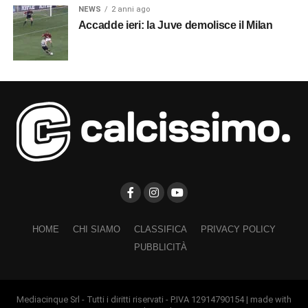
NEWS
2 anni ago
Accadde ieri: la Juve demolisce il Milan
HOME
CHI SIAMO
CLASSIFICA
PRIVACY POLICY
PUBBLICITÀ
Mediacinque Srl - Tutti i diritti riservati - P.IVA 12914790154 | made with