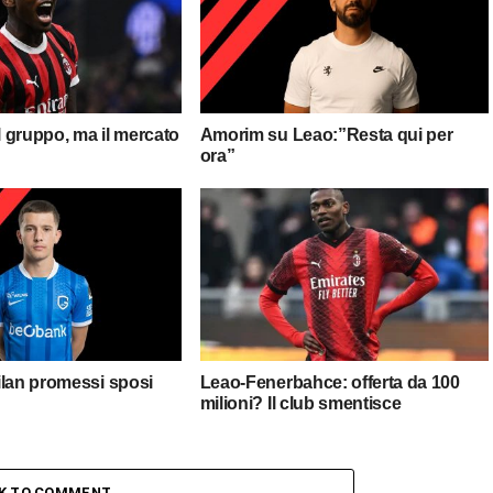
il gruppo, ma il mercato
Amorim su Leao:”Resta qui per
ora”
ilan promessi sposi
Leao-Fenerbahce: offerta da 100
milioni? Il club smentisce
CK TO COMMENT