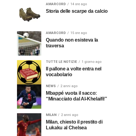
AMARCORD
14 ore ago
Storia delle scarpe da calcio
AMARCORD
15 ore ago
Quando non esisteva la
traversa
TUTTE LE NOTIZIE
1 giorno ago
Il pallone a volte entra nel
vocabolario
NEWS
2 anni ago
Mbappé vuota il sacco:
“Minacciato dal Al-Khelaifi!”
MILAN
2 anni ago
Milan, chiesto il prestito di
Lukaku al Chelsea