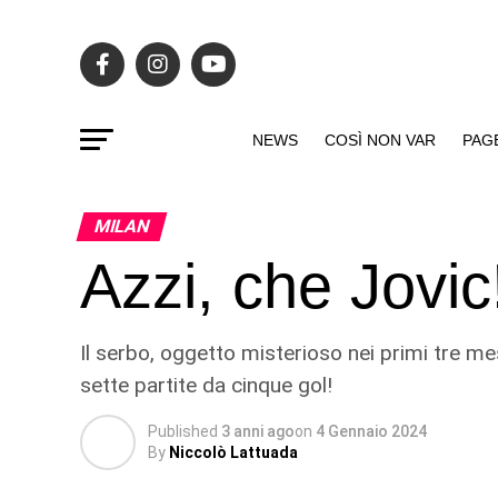
NEWS
COSÌ NON VAR
PAG
MILAN
Azzi, che Jovic
Il serbo, oggetto misterioso nei primi tre mes
sette partite da cinque gol!
Published
3 anni ago
on
4 Gennaio 2024
By
Niccolò Lattuada