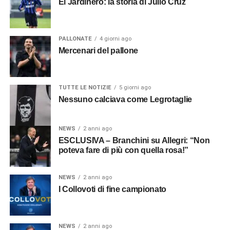
El Jardinero: la storia di Julio Cruz
PALLONATE
4 giorni ago
Mercenari del pallone
TUTTE LE NOTIZIE
5 giorni ago
Nessuno calciava come Legrotaglie
NEWS
2 anni ago
ESCLUSIVA – Branchini su Allegri: “Non
poteva fare di più con quella rosa!”
NEWS
2 anni ago
I Collovoti di fine campionato
NEWS
2 anni ago