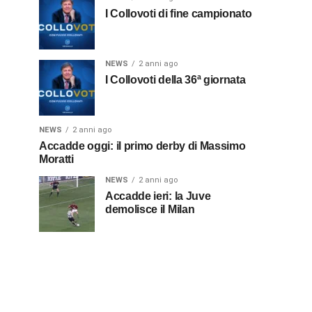
I Collovoti di fine campionato
NEWS
2 anni ago
I Collovoti della 36ª giornata
NEWS
2 anni ago
Accadde oggi: il primo derby di Massimo
Moratti
NEWS
2 anni ago
Accadde ieri: la Juve
demolisce il Milan