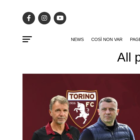
NEWS
COSÌ NON VAR
PAG
All 