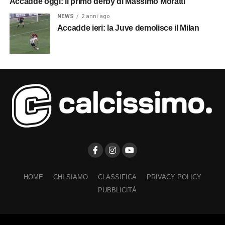
Accadde oggi: il primo derby di Massimo Moratti
NEWS
2 anni ago
Accadde ieri: la Juve demolisce il Milan
HOME
CHI SIAMO
CLASSIFICA
PRIVACY POLICY
PUBBLICITÀ