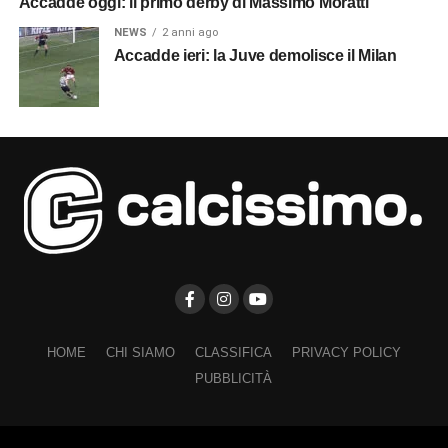
Accadde oggi: il primo derby di Massimo Moratti
NEWS
2 anni ago
Accadde ieri: la Juve demolisce il Milan
HOME
CHI SIAMO
CLASSIFICA
PRIVACY POLICY
PUBBLICITÀ