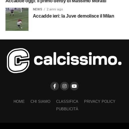
Accadde oggi: il primo derby di Massimo Moratti
NEWS
2 anni ago
Accadde ieri: la Juve demolisce il Milan
HOME
CHI SIAMO
CLASSIFICA
PRIVACY POLICY
PUBBLICITÀ