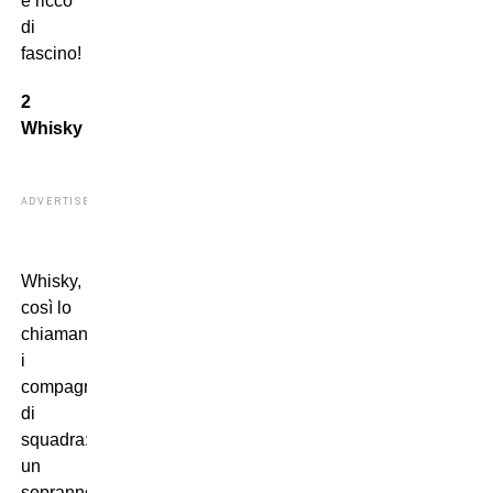
e ricco
di
fascino!
2
Whisky
ADVERTISEMENT
Whisky,
così lo
chiamano
i
compagni
di
squadra:
un
soprannome