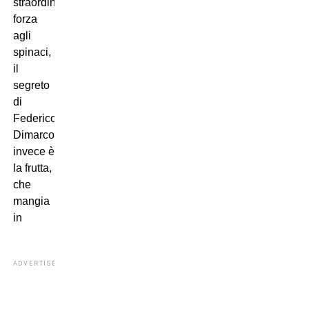
straordinaria
forza
agli
spinaci,
il
segreto
di
Federico
Dimarco
invece è
la frutta,
che
mangia
in
ADVERTISEMENT