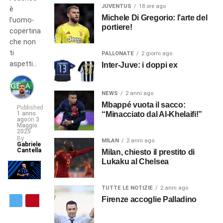
JUVENTUS
18 ore ago
è
Michele Di Gregorio: l’arte del
l’uomo-
portiere!
copertina
che non
ti
PALLONATE
2 giorni ago
aspetti…
Inter-Juve: i doppi ex
NEWS
2 anni ago
Mbappé vuota il sacco:
Published
1 anno
“Minacciato dal Al-Khelaifi!”
ago
on
3
Maggio
2025
By
MILAN
2 anni ago
Gabriele
Cantella
Milan, chiesto il prestito di
Lukaku al Chelsea
TUTTE LE NOTIZIE
2 anni ago
Firenze accoglie Palladino