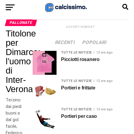
PALLONATE
ADVERTISEMENT
Titolone
per
RECENTI
POPOLARI
Dimarco:
TUTTE LE NOTIZIE
12 ore ago
l’uomo
Picciotti rosanero
di
Inter-
TUTTE LE NOTIZIE
12 ore ago
Verona
Portieri e frittate
Terzino
dai piedi
TUTTE LE NOTIZIE
13 ore ago
buoni e
Portieri per caso
dal gol
facile,
Federico