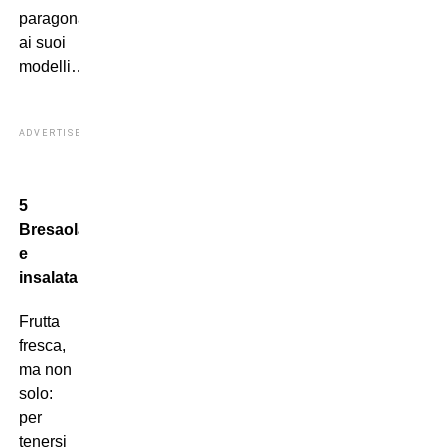
paragona
ai suoi
modelli…
ADVERTISEMENT
5
Bresaola
e
insalata
Frutta
fresca,
ma non
solo:
per
tenersi