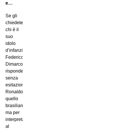
e…
Se gli
chiedete
chi è il
suo
idolo
d’infanzia,
Federico
Dimarco
risponderà
senza
esitazioni
Ronaldo,
quello
brasiliano,
ma per
interpretare
al