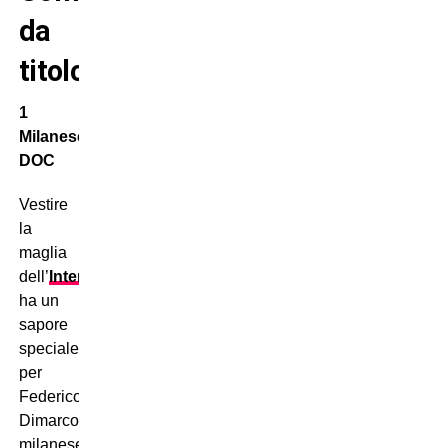
da
titolone
1
Milanese
DOC
Vestire
la
maglia
dell’
Inter
ha un
sapore
speciale
per
Federico
Dimarco,
milanese