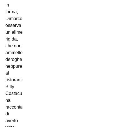
in
forma,
Dimarco
osserva
un’alimentazione
rigida,
che non
ammette
deroghe
neppure
al
ristorante…
Billy
Costacurta
ha
raccontato
di
averlo