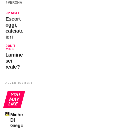
VERONA
UP NEXT
Escort
oggi,
calciatore
ieri
DON'T
MISS
Lamine
sei
reale?
ADVERTISEMENT
YOU
MAY
LIKE
Michele
Di
Gregorio: