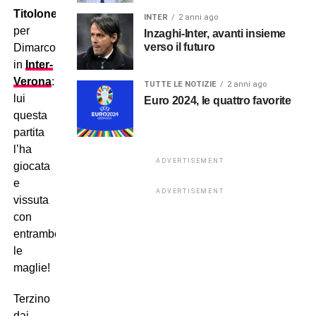
Titolone
INTER
2 anni ago
per
Inzaghi-Inter, avanti insieme
verso il futuro
Dimarco
in
Inter-
Verona
:
TUTTE LE NOTIZIE
2 anni ago
lui
Euro 2024, le quattro favorite
questa
partita
l’ha
ADVERTISEMENT
giocata
e
ADVERTISEMENT
vissuta
con
entrambe
le
maglie!
Terzino
dai