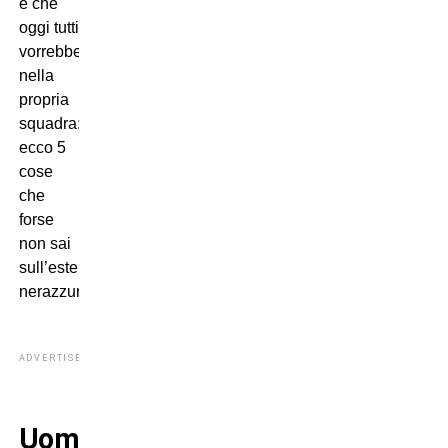
e che
oggi tutti
vorrebbero
nella
propria
squadra:
ecco 5
cose
che
forse
non sai
sull’esterno
nerazzurro…
ADVERTISEMENT
Uomo