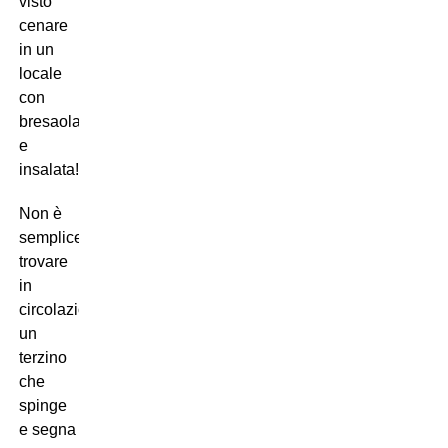
visto
cenare
in un
locale
con
bresaola
e
insalata!
Non è
semplice
trovare
in
circolazione
un
terzino
che
spinge
e segna