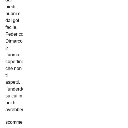
piedi
buoni e
dal gol
facile,
Federico
Dimarco
è
l’uomo-
copertina
che non
ti
aspetti,
l’underdog
su cui in
pochi
avrebbero
scommesso