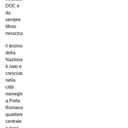
DOC e
da
sempre
tifoso
nerazzurro:
il terzino
della
Nazionale
è nato e
cresciuto
nella
città
meneghina,
a Porta
Romana,
quartiere
centrale