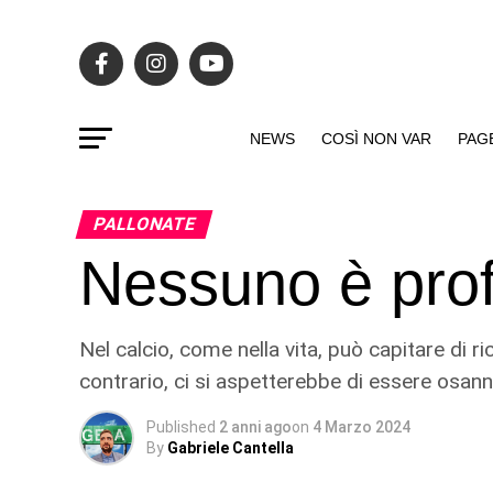
NEWS
COSÌ NON VAR
PAG
PALLONATE
Nessuno è profe
Nel calcio, come nella vita, può capitare di 
contrario, ci si aspetterebbe di essere osann
Published
2 anni ago
on
4 Marzo 2024
By
Gabriele Cantella