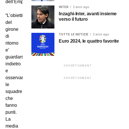
dell’Empoli.
INTER
2 anni ago
Inzaghi-Inter, avanti insieme
“L’obiettivo
verso il futuro
del
girone
TUTTE LE NOTIZIE
2 anni ago
di
Euro 2024, le quattro favorite
ritorno
e’
guardarsi
indietro
ADVERTISEMENT
e
osservare
ADVERTISEMENT
le
squadre
che
fanno
punti.
La
media