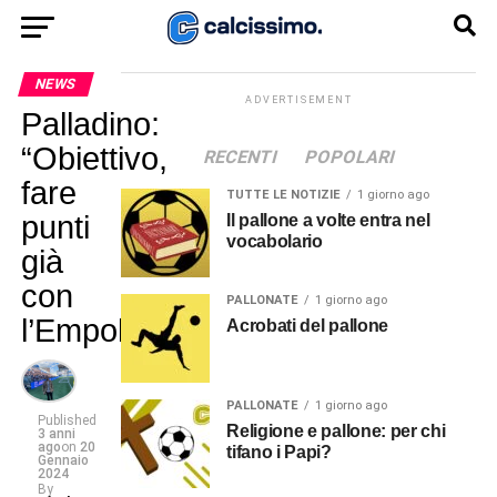
NEWS
ADVERTISEMENT
Palladino:
“Obiettivo,
RECENTI
POPOLARI
fare
TUTTE LE NOTIZIE
1 giorno ago
punti
Il pallone a volte entra nel
vocabolario
già
con
PALLONATE
1 giorno ago
l’Empoli”
Acrobati del pallone
PALLONATE
1 giorno ago
Published
Religione e pallone: per chi
3 anni
ago
on
20
tifano i Papi?
Gennaio
2024
By