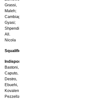
Grassi,
Maleh;
Cambiaghi,
Gyasi;
Shpendi.
All.
Nicola
Squalificati:
Cancellieri
Indisponibili:
Baldanzi,
Bastoni,
Caputo,
Destro,
Ebuehi,
Kovalenko,
Pezzella