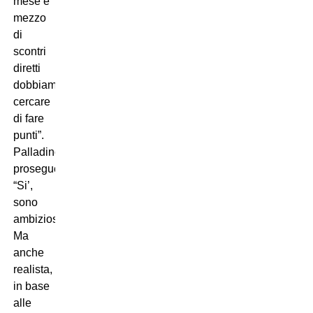
mese e
mezzo
di
scontri
diretti
dobbiamo
cercare
di fare
punti”.
Palladino
prosegue:
“Si’,
sono
ambizioso.
Ma
anche
realista,
in base
alle