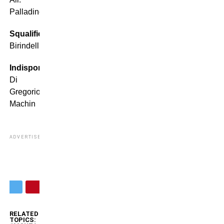
Palladino
Squalificati:
Gomez,
Birindelli
Indisponibili:
Caprari,
Di
Gregorio,
Machin
ADVERTISEMENT
RELATED
TOPICS: