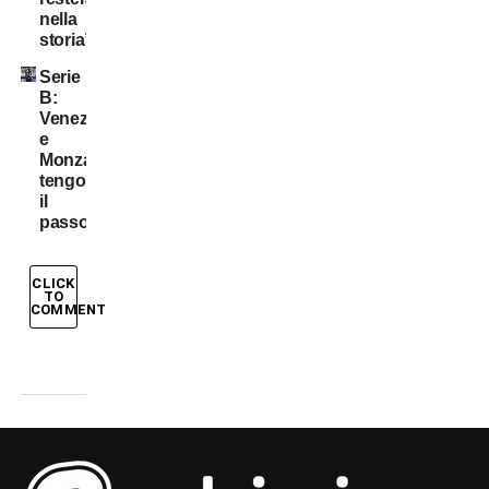
nella
storia”
Serie
B:
Venezia
e
Monza
tengono
il
passo
CLICK
TO
COMMENT