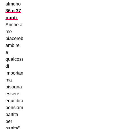
almeno
36 o 37
punti.
Anche a
me
piacerebbe
ambire
a
qualcosa
di
importante,
ma
bisogna
essere
equilibrati:
pensiamo
partita
per
partita”.