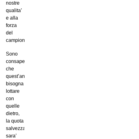
nostre
qualita’
e alla
forza
del
campionato.
Sono
consapevole
che
quest’anno
bisogna
lottare
con
quelle
dietro,
la quota
salvezza
sara’