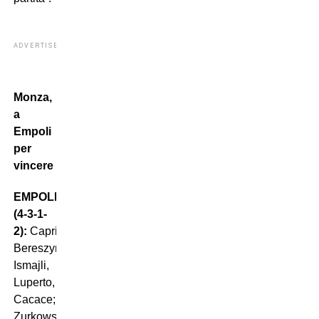
ADVERTISEMENT
Monza,
a
Empoli
per
vincere
EMPOLI
(4-3-1-
2):
Caprile;
Bereszynski,
Ismajli,
Luperto,
Cacace;
Zurkowski,