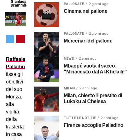
Gianluca
PALLONATE
2 giorni ago
Drammis
Cinema nel pallone
PALLONATE
2 giorni ago
Mercenari del pallone
Raffaele
NEWS
2 anni ago
Mbappé vuota il sacco:
Palladino
“Minacciato dal Al-Khelaifi!”
fissa gli
obiettivi
MILAN
2 anni ago
del suo
Milan, chiesto il prestito di
Monza,
Lukaku al Chelsea
alla
vigilia
TUTTE LE NOTIZIE
2 anni ago
della
Firenze accoglie Palladino
trasferta
in casa