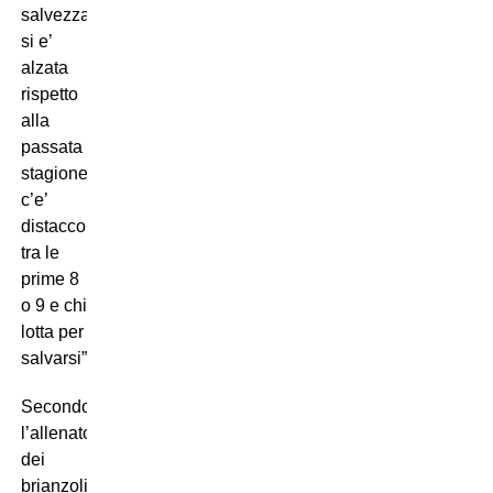
salvezza
si e’
alzata
rispetto
alla
passata
stagione,
c’e’
distacco
tra le
prime 8
o 9 e chi
lotta per
salvarsi”.
Secondo
l’allenatore
dei
brianzoli,