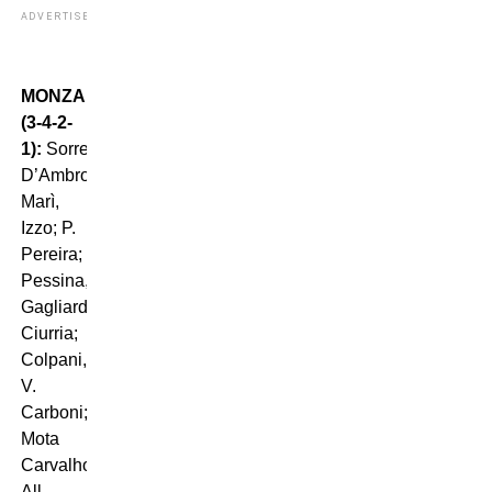
ADVERTISEMENT
MONZA
(3-4-2-
1):
Sorrentino;
D’Ambrosio,
Marì,
Izzo; P.
Pereira;
Pessina,
Gagliardini,
Ciurria;
Colpani,
V.
Carboni;
Mota
Carvalho.
All.