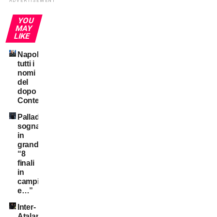
ADVERTISEMENT
YOU
MAY
LIKE
Napoli:
tutti i
nomi
del
dopo
Conte
Palladino
sogna
in
grande:
“8
finali
in
campionato
e…”
Inter-
Atalanta