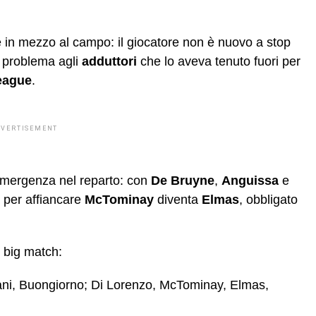
ne in mezzo al campo: il giocatore non è nuovo a stop
n problema agli
adduttori
che lo aveva tenuto fuori per
eague
.
DVERTISEMENT
 emergenza nel reparto: con
De Bruyne
,
Anguissa
e
a per affiancare
McTominay
diventa
Elmas
, obbligato
l big match:
ni, Buongiorno; Di Lorenzo, McTominay, Elmas,