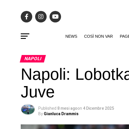
NEWS
COSÌ NON VAR
PAG
NAPOLI
Napoli: Lobotka
Juve
Published
8 mesi ago
on
4 Dicembre 2025
By
Gianluca Drammis