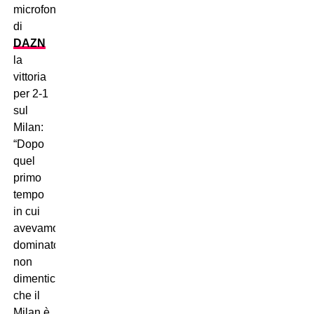
microfoni
di
DAZN
la
vittoria
per 2-1
sul
Milan:
“Dopo
quel
primo
tempo
in cui
avevamo
dominato,
non
dimentichiamo
che il
Milan è