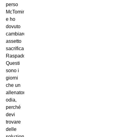
perso
McTominay
e ho
dovuto
cambiare
assetto
sacrificando
Raspadori.
Questi
sono i
giorni
che un
allenatore
odia,
perché
devi
trovare
delle
soluzioni.