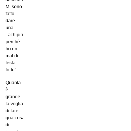
Mi sono
fatto
dare
una
Tachipirina,
perché
ho un
mal di
testa
forte”.
Quanta
è
grande
la voglia
di fare
qualcosa
di