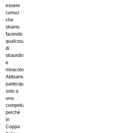
essere
consci
che
stiamo
facendo
qualcosa
di
straordinario
e
miracoloso.
Abbiamo
partecipato
solo a
una
competizione
perché
in
Coppa