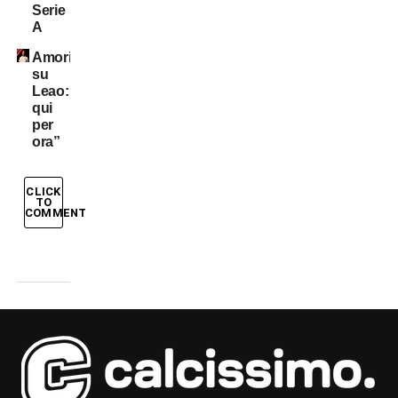
Serie
A
Amorim
su
Leao:”Resta
qui
per
ora”
CLICK
TO
COMMENT