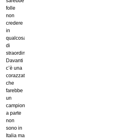
sarebbe
folle
non
credere
in
qualcosa
di
straordinario.
Davanti
c’è una
corazzata
che
farebbe
un
campionato
a parte
non
sono in
Italia ma