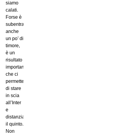
siamo
calati.
Forse è
subentrato
anche
un po’ di
timore,
è un
risultato
importante
che ci
permette
di stare
in scia
all’Inter
e
distanzia
il quinto.
Non