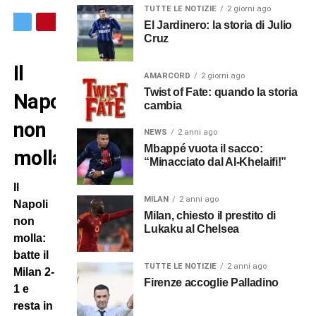
TUTTE LE NOTIZIE
2 giorni ago
El Jardinero: la storia di Julio
Cruz
Il
AMARCORD
2 giorni ago
Twist of Fate: quando la storia
Napoli
cambia
non
NEWS
2 anni ago
Mbappé vuota il sacco:
molla
“Minacciato dal Al-Khelaifi!”
Il
MILAN
2 anni ago
Napoli
Milan, chiesto il prestito di
non
Lukaku al Chelsea
molla:
batte il
TUTTE LE NOTIZIE
2 anni ago
Milan 2-
Firenze accoglie Palladino
1 e
resta in