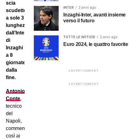
scia
INTER
2 anni ago
scudetto
Inzaghi-Inter, avanti insieme
a sole 3
verso il futuro
lunghezze
dall’Inter
TUTTE LE NOTIZIE
2 anni ago
di
Euro 2024, le quattro favorite
Inzaghi
a 8
giornate
dalla
ADVERTISEMENT
fine.
ADVERTISEMENT
Antonio
Conte
,
tecnico
del
Napoli,
commenta
così ai