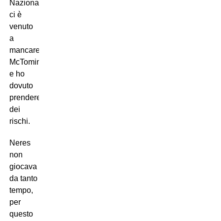
Nazionale,
ci è
venuto
a
mancare
McTominay
e ho
dovuto
prendere
dei
rischi.
Neres
non
giocava
da tanto
tempo,
per
questo