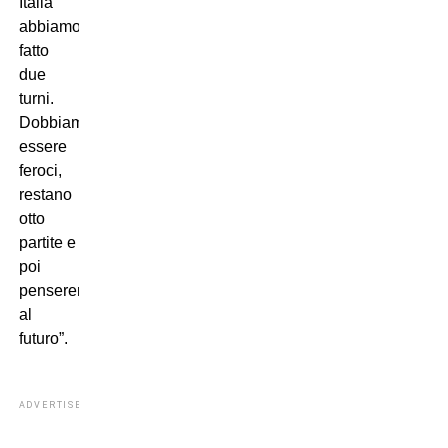
Italia
abbiamo
fatto
due
turni.
Dobbiamo
essere
feroci,
restano
otto
partite e
poi
penseremo
al
futuro”.
ADVERTISEMENT