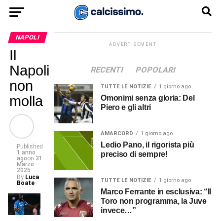
NAPOLI
ADVERTISEMENT
Il
Napoli
RECENTI
POPOLARI
non
TUTTE LE NOTIZIE
1 giorno ago
molla
Omonimi senza gloria: Del
Piero e gli altri
AMARCORD
1 giorno ago
Ledio Pano, il rigorista più
Published
1 anno
preciso di sempre!
ago
on
31
Marzo
2025
By
Luca
TUTTE LE NOTIZIE
1 giorno ago
Boate
Marco Ferrante in esclusiva: “Il
Toro non programma, la Juve
invece…”