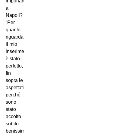
importante
a
Napoli?
“Per
quanto
riguarda
il mio
inserimento
è stato
perfetto,
fin
sopra le
aspettative
perché
sono
stato
accolto
subito
benissimo.