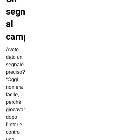
segnale
al
campionato
Avete
dato un
segnale
preciso?
“Oggi
non era
facile,
perché
giocavamo
dopo
l’Inter e
contro
una