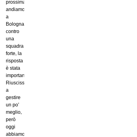
prossima
andiamo
a
Bologna
contro
una
squadra
forte, la
risposta
è stata
importante.
Riuscissimo
a
gestire
un po’
meglio,
però
oggi
abbiamo