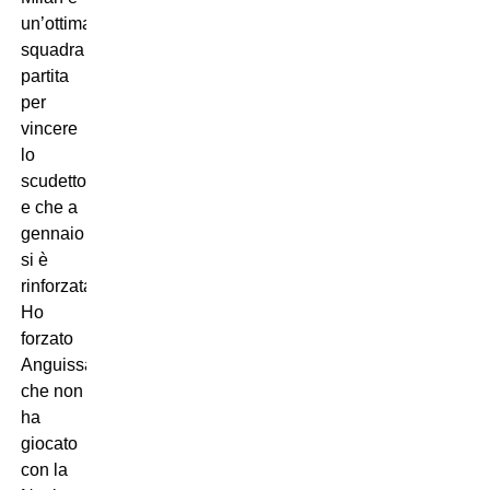
un’ottima
squadra
partita
per
vincere
lo
scudetto
e che a
gennaio
si è
rinforzata.
Ho
forzato
Anguissa,
che non
ha
giocato
con la