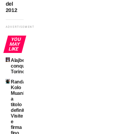
del
2012
ADVERTISEMENT
YOU
MAY
LIKE
Alajbegovic
conquista
Torino
Randal
Kolo
Muani:
a
titolo
definitivo!
Visite
e
firma
fino