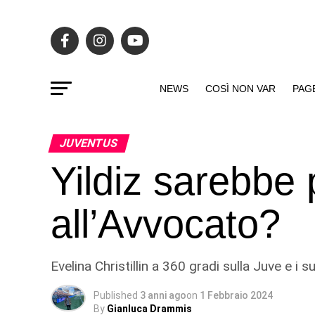
NEWS
COSÌ NON VAR
PAG
JUVENTUS
Yildiz sarebbe 
all’Avvocato?
Evelina Christillin a 360 gradi sulla Juve e i 
Published
3 anni ago
on
1 Febbraio 2024
By
Gianluca Drammis