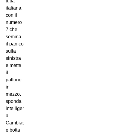
tutta
italiana,
con il
numero
7 che
semina
il panico
sulla
sinistra
e mette
il
pallone
in
mezzo,
sponda
intelligente
di
Cambiaso,
e botta