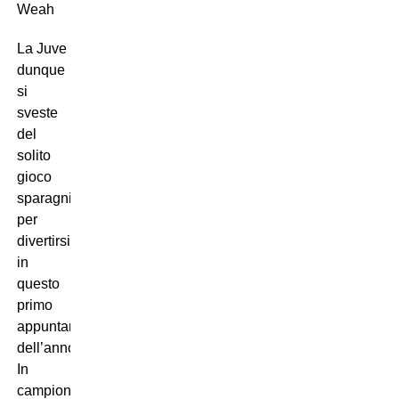
Weah
La Juve
dunque
si
sveste
del
solito
gioco
sparagnino
per
divertirsi
in
questo
primo
appuntamento
dell’anno.
In
campionato