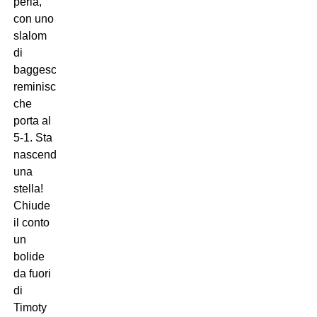
perla,
con uno
slalom
di
baggesche
reminiscenze
che
porta al
5-1. Sta
nascendo
una
stella!
Chiude
il conto
un
bolide
da fuori
di
Timoty