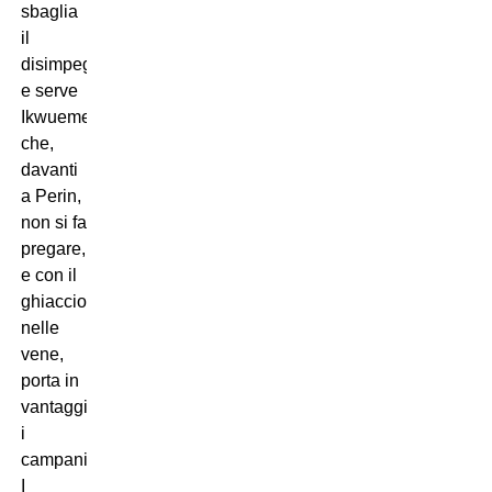
sbaglia
il
disimpegno
e serve
Ikwuemesi
che,
davanti
a Perin,
non si fa
pregare,
e con il
ghiaccio
nelle
vene,
porta in
vantaggio
i
campani.
I