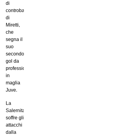
di
controbatto
di
Miretti,
che
segna il
suo
secondo
gol da
professionista
in
maglia
Juve.
La
Salernitana
soffre gli
attacchi
dalla