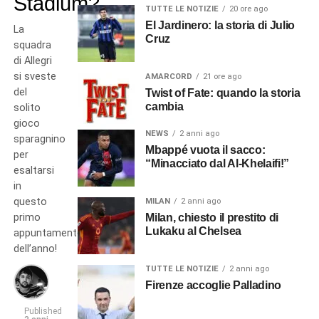
Stadium?
TUTTE LE NOTIZIE
20 ore ago
El Jardinero: la storia di Julio
La
Cruz
squadra
di Allegri
si sveste
AMARCORD
21 ore ago
del
Twist of Fate: quando la storia
cambia
solito
gioco
NEWS
2 anni ago
sparagnino
Mbappé vuota il sacco:
per
“Minacciato dal Al-Khelaifi!”
esaltarsi
in
questo
MILAN
2 anni ago
primo
Milan, chiesto il prestito di
Lukaku al Chelsea
appuntamento
dell’anno!
TUTTE LE NOTIZIE
2 anni ago
Firenze accoglie Palladino
Published