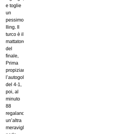
e toglie
un
pessimo
Iling. Il
turco è il
mattatore
del
finale,
Prima
propiziando
l’autogol
del 4-1,
poi, al
minuto
88
regalando
un’altra
meravigliosa