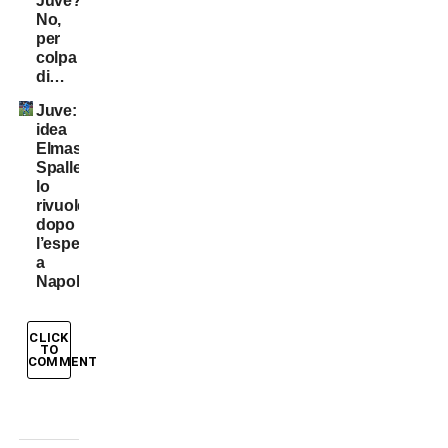
Juve?
No,
per
colpa
di…
Juve:
idea
Elmas.
Spalletti
lo
rivuole
dopo
l’esperienza
a
Napoli
CLICK
TO
COMMENT