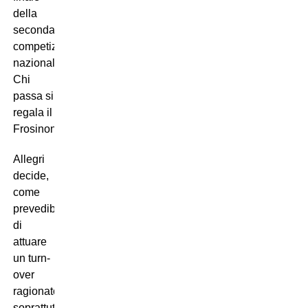
della
seconda
competizione
nazionale.
Chi
passa si
regala il
Frosinone.
Allegri
decide,
come
prevedibile,
di
attuare
un turn-
over
ragionato,
soprattutto