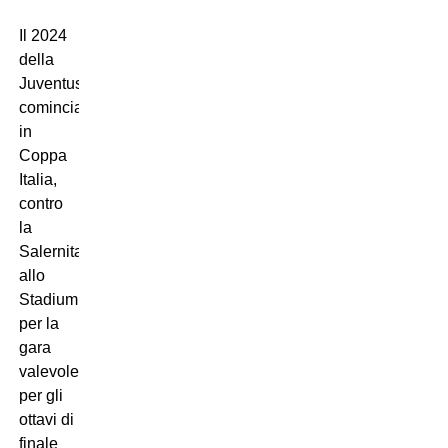
Il 2024
della
Juventus
comincia
in
Coppa
Italia,
contro
la
Salernitana
allo
Stadium,
per la
gara
valevole
per gli
ottavi di
finale