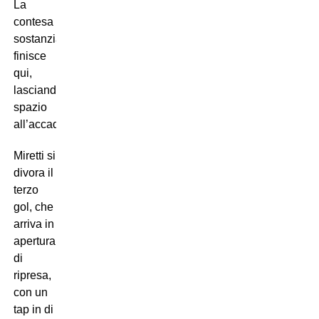
La
contesa
sostanzialmente
finisce
qui,
lasciando
spazio
all’accademia.
Miretti si
divora il
terzo
gol, che
arriva in
apertura
di
ripresa,
con un
tap in di