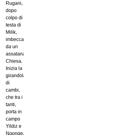
Rugani,
dopo
colpo di
testa di
Milik,
imbeccato
da un
assatanato
Chiesa.
Inizia la
girandola
di
cambi,
che tra i
tanti,
porta in
campo
Yildiz e
Ngonge,