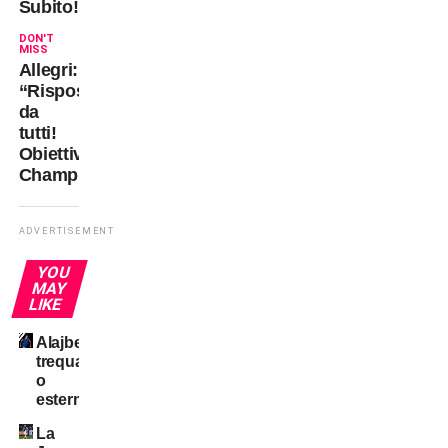
Subito!!!
DON'T
MISS
Allegri:
“Risposte
da
tutti!
Obiettivo
Champions”
ADVERTISEMENT
YOU
MAY
LIKE
Alajbegovic
trequartista
o
esterno?
La