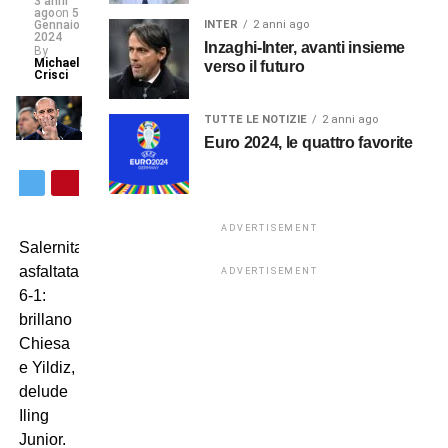
3 anni
ago
on
5
Gennaio
INTER
2 anni ago
2024
Inzaghi-Inter, avanti insieme
By
Michael
verso il futuro
Crisci
TUTTE LE NOTIZIE
2 anni ago
Euro 2024, le quattro favorite
ADVERTISEMENT
Salernitana
asfaltata
ADVERTISEMENT
6-1:
brillano
Chiesa
e Yildiz,
delude
Iling
Junior.