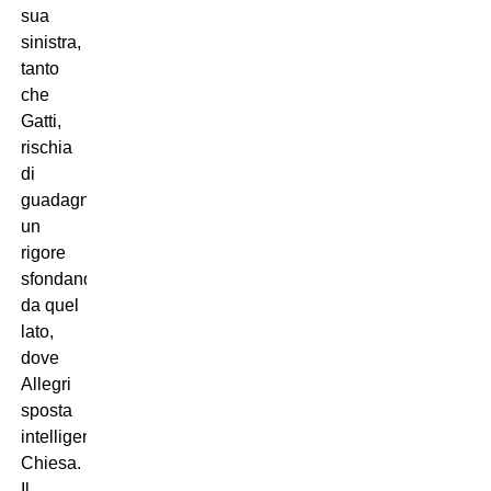
sua
sinistra,
tanto
che
Gatti,
rischia
di
guadagnarsi
un
rigore
sfondando
da quel
lato,
dove
Allegri
sposta
intelligentemente
Chiesa.
Il