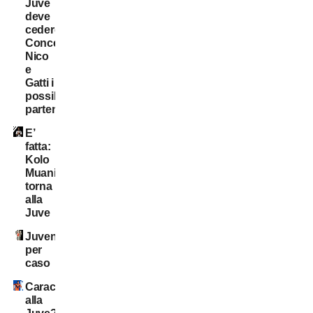
Juve
deve
cedere:
Conceição,
Nico
e
Gatti i
possibili
partenti
E’
fatta:
Kolo
Muani
torna
alla
Juve
Juventini
per
caso
Caracciolo
alla