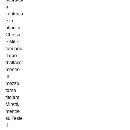
a
centrocampo
e in
attacco;
Chiesa
e Milik
formano
il duo
d’attacco,
mentre
in
mezzo
torna
titolare
Miretti,
mentre
sull’esterno
il