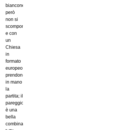
bianconeri
però
non si
scompongono,
e con
un
Chiesa
in
formato
europeo,
prendono
in mano
la
partita; il
pareggio
è una
bella
combinazione