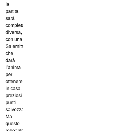
la
partita
sarà
completamente
diversa,
con una
Salernitana
che
darà
l’anima
per
ottenere,
in casa,
preziosi
punti
salvezza.
Ma
questo
roboante