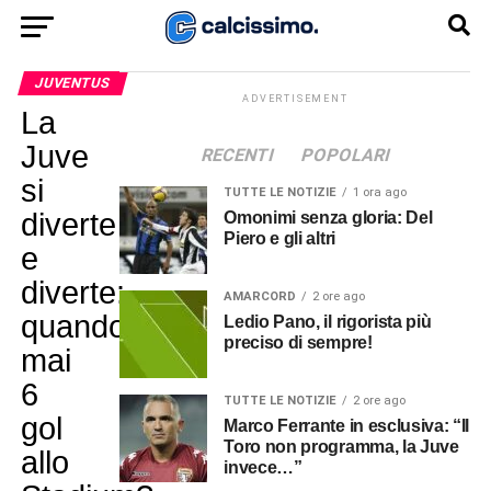
JUVENTUS
ADVERTISEMENT
La
Juve
RECENTI
POPOLARI
si
TUTTE LE NOTIZIE
1 ora ago
diverte
Omonimi senza gloria: Del
Piero e gli altri
e
diverte:
AMARCORD
2 ore ago
quando
Ledio Pano, il rigorista più
preciso di sempre!
mai
6
TUTTE LE NOTIZIE
2 ore ago
gol
Marco Ferrante in esclusiva: “Il
Toro non programma, la Juve
allo
invece…”