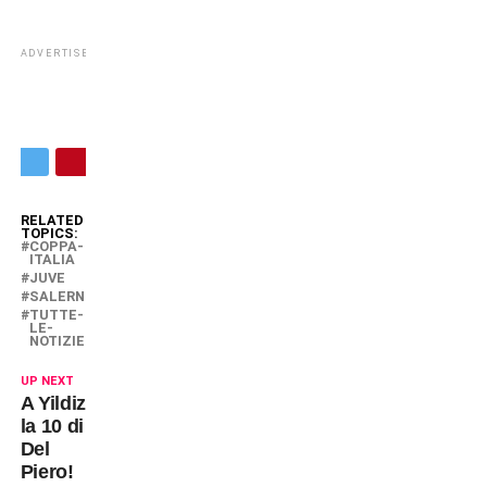
ADVERTISEMENT
RELATED
TOPICS:
COPPA-
ITALIA
JUVE
SALERNITANA
TUTTE-
LE-
NOTIZIE
UP NEXT
A Yildiz
la 10 di
Del
Piero!