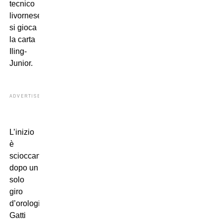
tecnico
livornese
si gioca
la carta
Iling-
Junior.
ADVERTISEMENT
L’inizio
è
scioccante:
dopo un
solo
giro
d’orologio,
Gatti