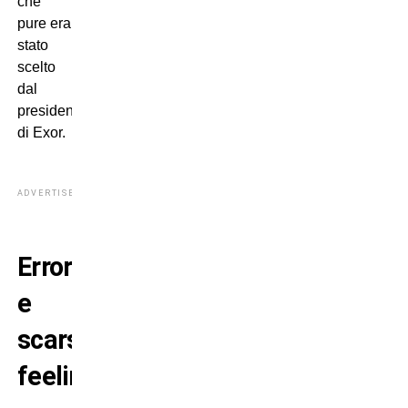
che
pure era
stato
scelto
dal
presidente
di Exor.
ADVERTISEMENT
Errori
e
scarso
feeling