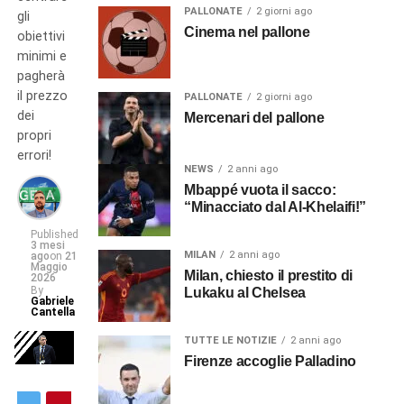
PALLONATE
2 giorni ago
gli
Cinema nel pallone
obiettivi
minimi e
pagherà
il prezzo
PALLONATE
2 giorni ago
dei
Mercenari del pallone
propri
errori!
NEWS
2 anni ago
Mbappé vuota il sacco:
“Minacciato dal Al-Khelaifi!”
Published
3 mesi
MILAN
2 anni ago
ago
on
21
Maggio
Milan, chiesto il prestito di
2026
By
Lukaku al Chelsea
Gabriele
Cantella
TUTTE LE NOTIZIE
2 anni ago
Firenze accoglie Palladino