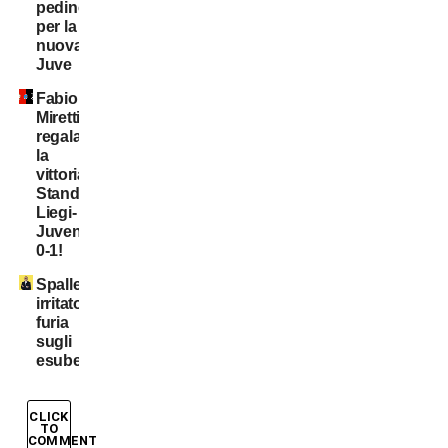
pedine
per la
nuova
Juve
Fabio
Miretti
regala
la
vittoria,
Standard
Liegi-
Juventus
0-1!
Spalletti
irritato:
furia
sugli
esuberi!
CLICK
TO
COMMENT