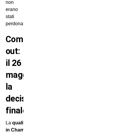
non
erano
stati
perdonati!
Comolli
out:
il 26
maggio
la
decisione
finale?
La
qualificazione
in Champions