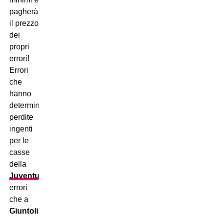
pagherà
il prezzo
dei
propri
errori!
Errori
che
hanno
determinato
perdite
ingenti
per le
casse
della
Juventus
,
errori
che a
Giuntoli