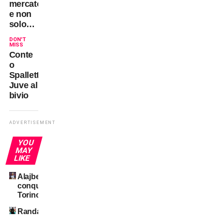
mercato
e non
solo…
DON'T
MISS
Conte
o
Spalletti:
Juve al
bivio
ADVERTISEMENT
YOU
MAY
LIKE
Alajbegovic
conquista
Torino
Randal