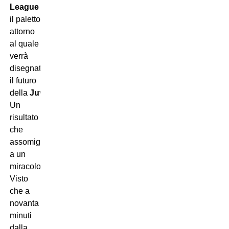
League
è
il paletto
attorno
al quale
verrà
disegnato
il futuro
della
Juventus
.
Un
risultato
che
assomiglierebbe
a un
miracolo…
Visto
che a
novanta
minuti
dalla