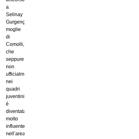
a
Selinay
Gurgenç,
moglie
di
Comolli,
che
seppure
non
ufficialmente
nei
quadri
juventini
è
diventata
molto
influente
nell’area