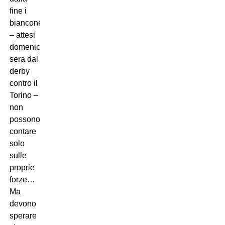
fine i
bianconeri
– attesi
domenica
sera dal
derby
contro il
Torino –
non
possono
contare
solo
sulle
proprie
forze…
Ma
devono
sperare