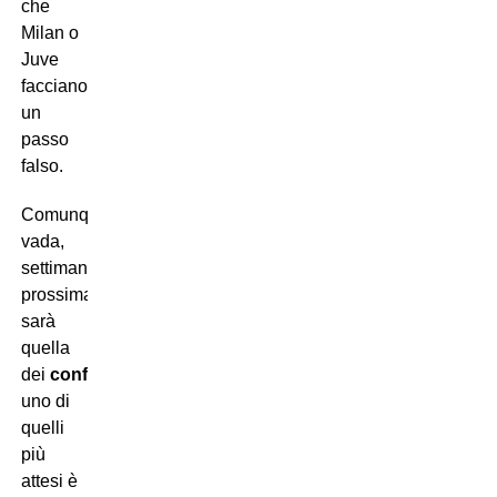
che
Milan o
Juve
facciano
un
passo
falso.
Comunque
vada,
settimana
prossima
sarà
quella
dei
confronti
e
uno di
quelli
più
attesi è