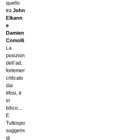
quello
tra
John
Elkann
e
Damien
Comolli
.
La
posizione
dell’ad,
fortemente
criticato
dai
tifosi, è
in
bilico…
E
Tuttosport
suggerisce
di