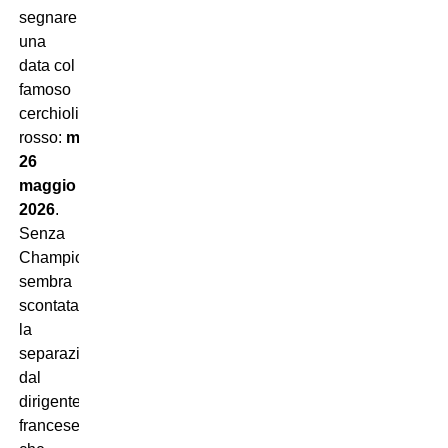
segnare
una
data col
famoso
cerchiolino
rosso:
martedì
26
maggio
2026
.
Senza
Champions
sembra
scontata
la
separazione
dal
dirigente
francese,