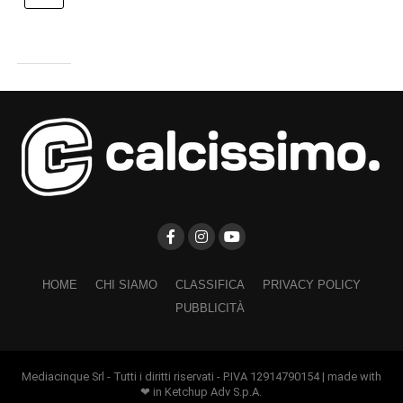
HOME
CHI SIAMO
CLASSIFICA
PRIVACY POLICY
PUBBLICITÀ
Mediacinque Srl - Tutti i diritti riservati - P.IVA 12914790154 | made with
❤ in Ketchup Adv S.p.A.