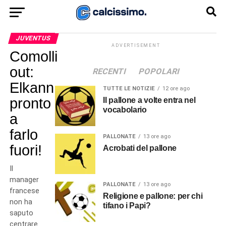
JUVENTUS
ADVERTISEMENT
Comolli
out:
RECENTI
POPOLARI
Elkann
TUTTE LE NOTIZIE
12 ore ago
pronto
Il pallone a volte entra nel
vocabolario
a
farlo
PALLONATE
13 ore ago
fuori!
Acrobati del pallone
Il
manager
PALLONATE
13 ore ago
francese
Religione e pallone: per chi
non ha
tifano i Papi?
saputo
centrare