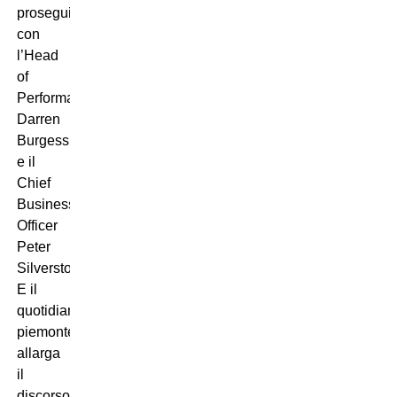
proseguire
con
l’Head
of
Performance
Darren
Burgess
e il
Chief
Business
Officer
Peter
Silverstone.
E il
quotidiano
piemontese
allarga
il
discorso