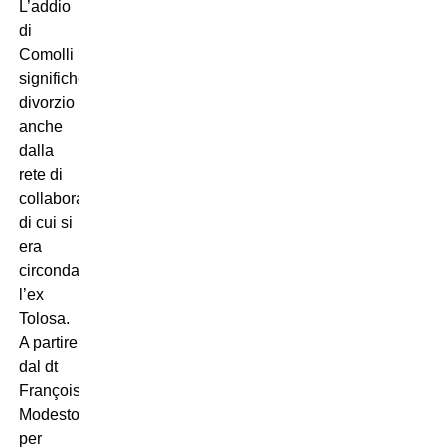
L’addio
di
Comolli
significherebbe
divorzio
anche
dalla
rete di
collaboratori
di cui si
era
circondato
l’ex
Tolosa.
A partire
dal dt
François
Modesto
per