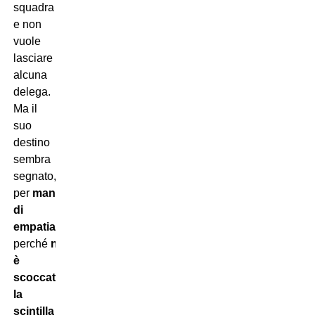
squadra
e non
vuole
lasciare
alcuna
delega.
Ma il
suo
destino
sembra
segnato,
per
mancanza
di
empatia
e
perché
non
è
scoccata
la
scintilla
né