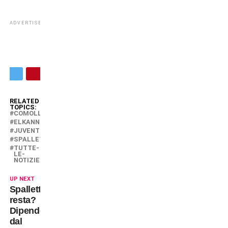
ADVERTISEMENT
RELATED
TOPICS:
COMOLLI
ELKANN
JUVENTUS
SPALLETTI
TUTTE-
LE-
NOTIZIE
UP NEXT
Spalletti
resta?
Dipende
dal