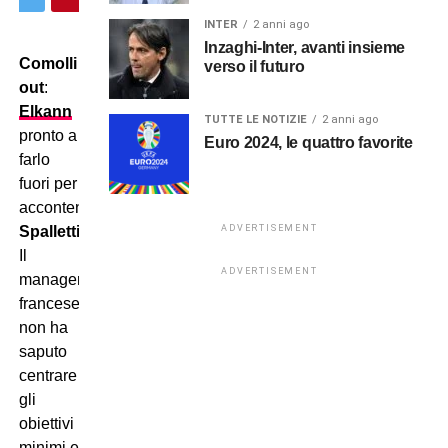
INTER
2 anni ago
Inzaghi-Inter, avanti insieme
Comolli
verso il futuro
out
:
Elkann
TUTTE LE NOTIZIE
2 anni ago
pronto a
Euro 2024, le quattro favorite
farlo
fuori per
accontentare
ADVERTISEMENT
Spalletti
!
Il
ADVERTISEMENT
manager
francese
non ha
saputo
centrare
gli
obiettivi
minimi e