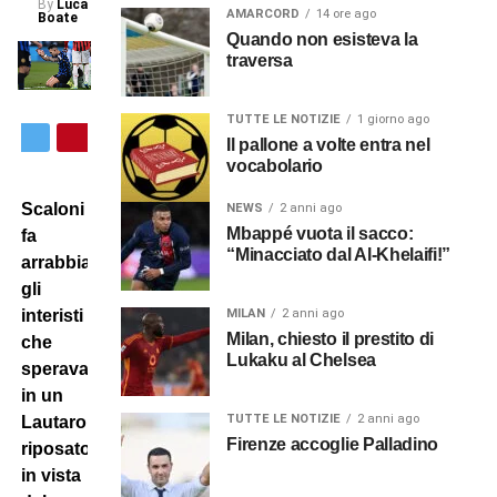
By
Luca
AMARCORD
14 ore ago
Boate
Quando non esisteva la
traversa
TUTTE LE NOTIZIE
1 giorno ago
Il pallone a volte entra nel
vocabolario
Scaloni
NEWS
2 anni ago
Mbappé vuota il sacco:
fa
“Minacciato dal Al-Khelaifi!”
arrabbiare
gli
MILAN
2 anni ago
interisti
Milan, chiesto il prestito di
che
Lukaku al Chelsea
speravano
in un
TUTTE LE NOTIZIE
2 anni ago
Lautaro
Firenze accoglie Palladino
riposato
in vista