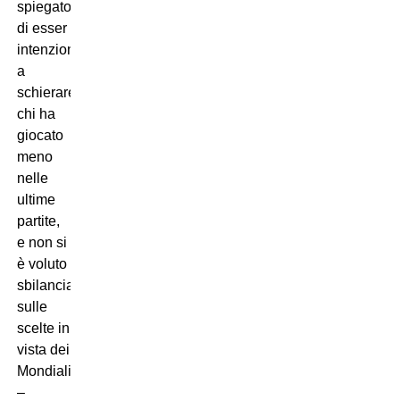
spiegato
di esser
intenzionato
a
schierare
chi ha
giocato
meno
nelle
ultime
partite,
e non si
è voluto
sbilanciare
sulle
scelte in
vista dei
Mondiali
–