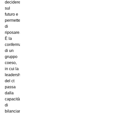
decidere
sul
futuro e
permettendogli
di
riposare.
È la
conferma
di un
gruppo
coeso,
in cui la
leadership
del ct
passa
dalla
capacità
di
bilanciare