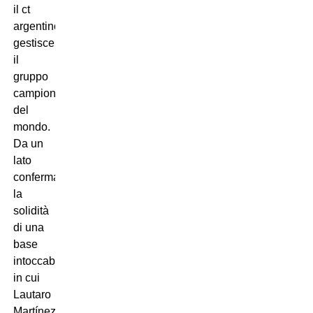
il ct
argentino
gestisce
il
gruppo
campione
del
mondo.
Da un
lato
conferma
la
solidità
di una
base
intoccabile,
in cui
Lautaro
Martínez