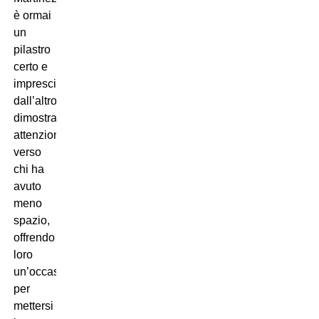
è ormai
un
pilastro
certo e
imprescindibile;
dall’altro
dimostra
attenzione
verso
chi ha
avuto
meno
spazio,
offrendo
loro
un’occasione
per
mettersi