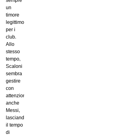
sempre
un
timore
legittimo
per i
club.
Allo
stesso
tempo,
Scaloni
sembra
gestire
con
attenzione
anche
Messi,
lasciandogli
il tempo
di