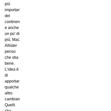
più
importanti
del
continente
e anche
un po’ di
più. Mac
Allister
penso
che stia
bene.
L’idea è
di
apportare
qualche
altro
cambiamento.
Quelli
che