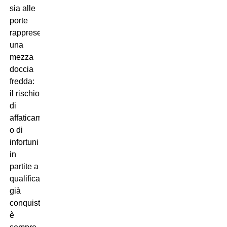
sia alle
porte
rappresenta
una
mezza
doccia
fredda:
il rischio
di
affaticamento
o di
infortuni
in
partite a
qualificazione
già
conquistata
è