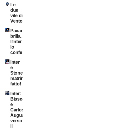
Le
due
vite di
Ventola
Pavard
brilla,
l’Inter
lo
conferma?
Inter
e
Stones:
matrimonio
fatto!
Inter:
Bisseck
e
Carlos
Augusto
verso
il