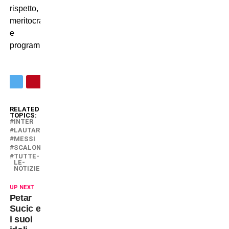
rispetto,
meritocrazia
e
programmazione.
RELATED
TOPICS:
INTER
LAUTARO
MESSI
SCALONI
TUTTE-
LE-
NOTIZIE
UP NEXT
Petar
Sucic e
i suoi