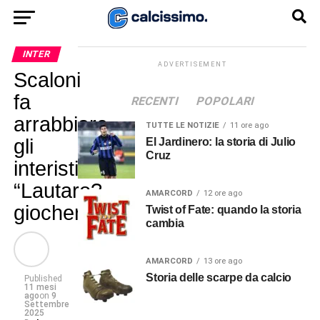
INTER
ADVERTISEMENT
Scaloni
fa
RECENTI
POPOLARI
arrabbiare
TUTTE LE NOTIZIE
11 ore ago
gli
El Jardinero: la storia di Julio
Cruz
interisti:
“Lautaro?
AMARCORD
12 ore ago
giocherà”
Twist of Fate: quando la storia
cambia
AMARCORD
13 ore ago
Storia delle scarpe da calcio
Published
11 mesi
ago
on
9
Settembre
2025