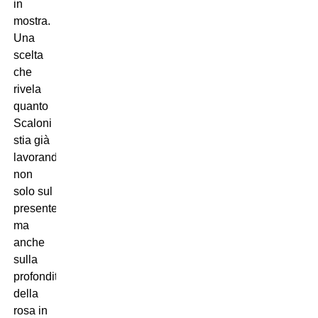
in
mostra.
Una
scelta
che
rivela
quanto
Scaloni
stia già
lavorando
non
solo sul
presente,
ma
anche
sulla
profondità
della
rosa in