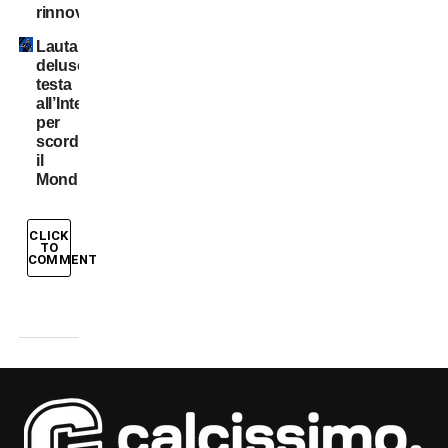
rinnovo
Lautaro
deluso:
testa
all’Inter
per
scordare
il
Mondiale
CLICK
TO
COMMENT