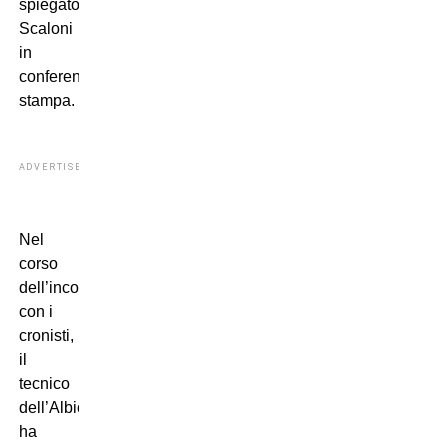
spiegato
Scaloni
in
conferenza
stampa.
ADVERTISEMENT
Nel
corso
dell’incontro
con i
cronisti,
il
tecnico
dell’Albiceleste
ha