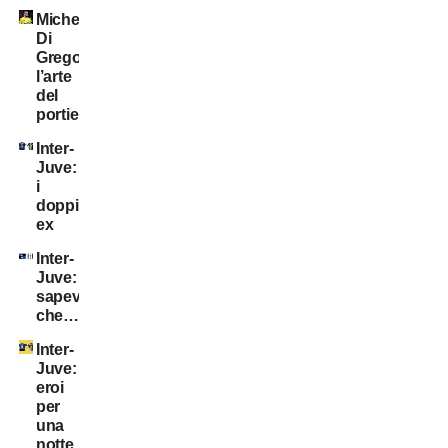
Michele
Di
Gregorio:
l’arte
del
portiere!
Inter-
Juve:
i
doppi
ex
Inter-
Juve:
sapevate
che…?
Inter-
Juve:
eroi
per
una
notte