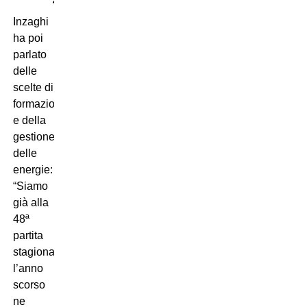
Inzaghi
ha poi
parlato
delle
scelte di
formazione
e della
gestione
delle
energie:
“Siamo
già alla
48ª
partita
stagionale,
l’anno
scorso
ne