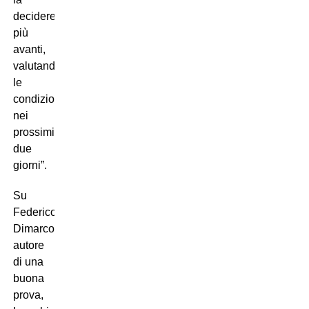
decideremo
più
avanti,
valutando
le
condizioni
nei
prossimi
due
giorni”.
Su
Federico
Dimarco,
autore
di una
buona
prova,