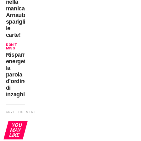
nella
manica:
Arnautovic
spariglia
le
carte!
DON'T
MISS
Risparmio
energetico:
la
parola
d’ordine
di
Inzaghi
ADVERTISEMENT
YOU
MAY
LIKE