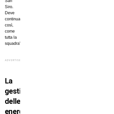
San
Siro.
Deve
continuare
così,
come
tutta la
squadra”.
ADVERTISEMENT
La
gestione
delle
energie