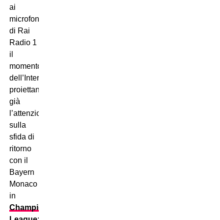
ai
microfoni
di Rai
Radio 1
il
momento
dell’Inter,
proiettando
già
l’attenzione
sulla
sfida di
ritorno
con il
Bayern
Monaco
in
Champions
League
: