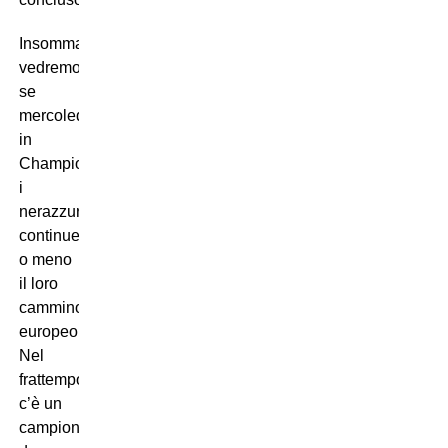
Insomma,
vedremo
se
mercoledì
in
Champions
i
nerazzurri
continueranno
o meno
il loro
cammino
europeo.
Nel
frattempo,
c’è un
campionato