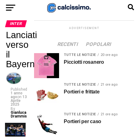
INTER
ADVERTISEMENT
Lanciati
verso
RECENTI
POPOLARI
il
TUTTE LE NOTIZIE
20 ore ago
Bayern
Picciotti rosanero
TUTTE LE NOTIZIE
21 ore ago
Published
Portieri e frittate
1 anno
ago
on
13
Aprile
2025
By
Gianluca
TUTTE LE NOTIZIE
21 ore ago
Drammis
Portieri per caso