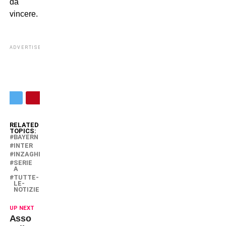
da
vincere.
ADVERTISEMENT
RELATED
TOPICS:
BAYERN
INTER
INZAGHI
SERIE
A
TUTTE-
LE-
NOTIZIE
UP NEXT
Asso