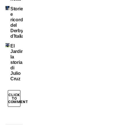
Storie
e
ricordi
del
Derby
d’Italia
El
Jardinero:
la
storia
di
Julio
Cruz
CLICK
TO
COMMENT