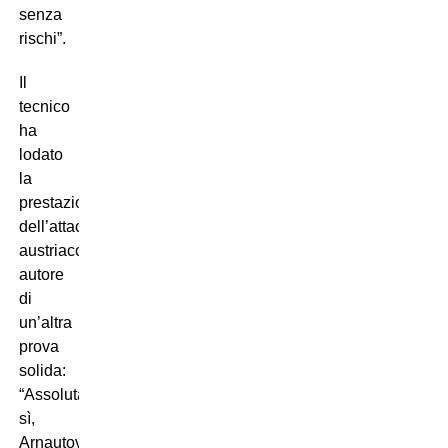
senza
rischi”.
Il
tecnico
ha
lodato
la
prestazione
dell’attaccante
austriaco,
autore
di
un’altra
prova
solida:
“Assolutamente
sì,
Arnautovic