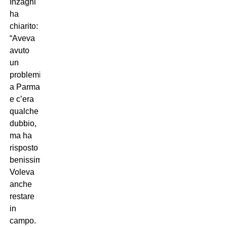
Inzaghi
ha
chiarito:
“Aveva
avuto
un
problemino
a Parma
e c’era
qualche
dubbio,
ma ha
risposto
benissimo.
Voleva
anche
restare
in
campo.