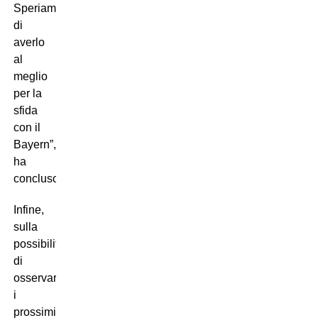
Speriamo
di
averlo
al
meglio
per la
sfida
con il
Bayern”,
ha
concluso.
Infine,
sulla
possibilità
di
osservare
i
prossimi