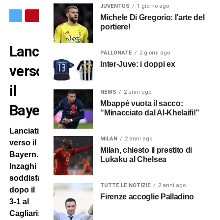
JUVENTUS
1 giorno ago
Michele Di Gregorio: l’arte del
portiere!
Lanciati
PALLONATE
2 giorni ago
Inter-Juve: i doppi ex
verso
il
NEWS
2 anni ago
Mbappé vuota il sacco:
Bayern
“Minacciato dal Al-Khelaifi!”
Lanciati
MILAN
2 anni ago
verso il
Milan, chiesto il prestito di
Bayern.
Lukaku al Chelsea
Inzaghi
soddisfatto
TUTTE LE NOTIZIE
2 anni ago
dopo il
Firenze accoglie Palladino
3-1 al
Cagliari: