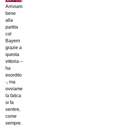
Arriviamo
bene
alla
partita
col
Bayern
grazie a
questa
vittoria –
ha
esordito
-, ma
ovviamente
la fatica
si fa
sentire,
come
sempre.