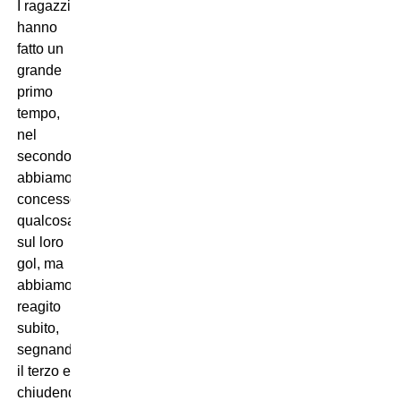
I ragazzi
hanno
fatto un
grande
primo
tempo,
nel
secondo
abbiamo
concesso
qualcosa
sul loro
gol, ma
abbiamo
reagito
subito,
segnando
il terzo e
chiudendo