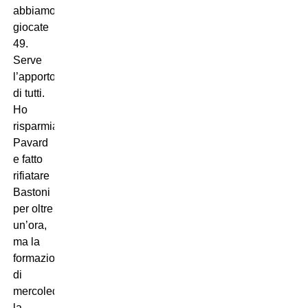
abbiamo
giocate
49.
Serve
l’apporto
di tutti.
Ho
risparmiato
Pavard
e fatto
rifiatare
Bastoni
per oltre
un’ora,
ma la
formazione
di
mercoledì
la