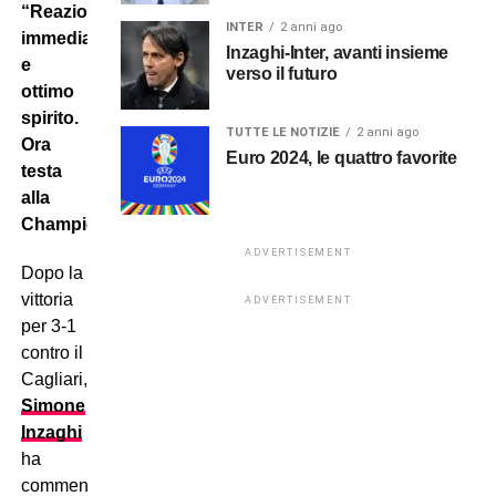
“Reazione
INTER
2 anni ago
immediata
Inzaghi-Inter, avanti insieme
e
verso il futuro
ottimo
spirito.
TUTTE LE NOTIZIE
2 anni ago
Ora
Euro 2024, le quattro favorite
testa
alla
Champions”
ADVERTISEMENT
Dopo la
vittoria
ADVERTISEMENT
per 3-1
contro il
Cagliari,
Simone
Inzaghi
ha
commentato