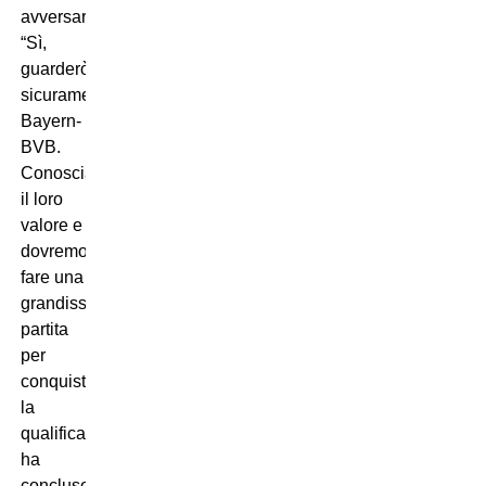
avversari:
“Sì,
guarderò
sicuramente
Bayern-
BVB.
Conosciamo
il loro
valore e
dovremo
fare una
grandissima
partita
per
conquistare
la
qualificazione”,
ha
concluso.