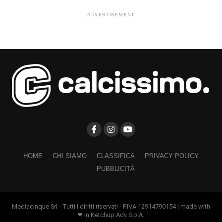
ADVERTISEMENT
HOME
CHI SIAMO
CLASSIFICA
PRIVACY POLICY
PUBBLICITÀ
Mediacinque Srl - Tutti i diritti riservati - P.IVA 12914790154 | made with
❤ in Ketchup Adv S.p.A.