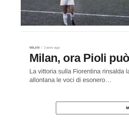
MILAN
2 anni ago
Milan, ora Pioli pu
La vittoria sulla Fiorentina rinsalda
allontana le voci di esonero…
M