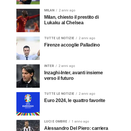
MILAN
2 anni ago
Milan, chiesto il prestito di
Lukaku al Chelsea
TUTTE LE NOTIZIE
2 anni ago
Firenze accoglie Palladino
INTER
2 anni ago
Inzaghi-Inter, avanti insieme
verso il futuro
TUTTE LE NOTIZIE
2 anni ago
Euro 2024, le quattro favorite
LUCI E OMBRE
1 anno ago
Alessandro Del Piero: carriera