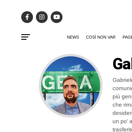
NEWS
COSÌ NON VAR
PAG
Ga
Gabriele
comunic
più gen
che rima
desideri
un po’ a
trasferit