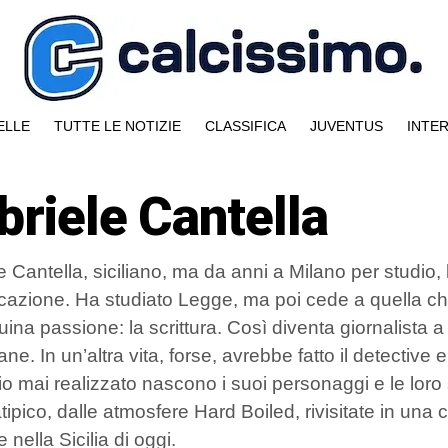
ELLE
TUTTE LE NOTIZIE
CLASSIFICA
JUVENTUS
INTE
briele Cantella
 Cantella, siciliano, ma da anni a Milano per studio, l
azione. Ha studiato Legge, ma poi cede a quella ch
uina passione: la scrittura. Così diventa giornalista 
ne. In un’altra vita, forse, avrebbe fatto il detectiv
o mai realizzato nascono i suoi personaggi e le loro s
tipico, dalle atmosfere Hard Boiled, rivisitate in una
e nella Sicilia di oggi.