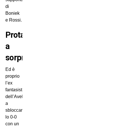
di
Boniek
e Rossi.
Protagonista
a
sorpresa
Ed è
proprio
l’ex
fantasista
dell’Avellino
a
sbloccare
lo 0-0
con un