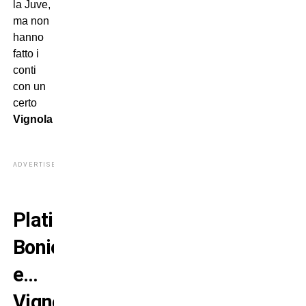
la Juve,
ma non
hanno
fatto i
conti
con un
certo
Vignola
…
ADVERTISEMENT
Platini,
Boniek
e…
Vignola