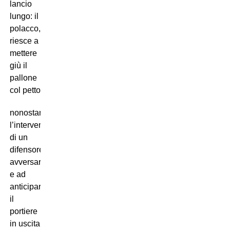
lancio
lungo: il
polacco,
riesce a
mettere
giù il
pallone
col petto
nonostante
l’intervento
di un
difensore
avversario
e ad
anticipare
il
portiere
in uscita