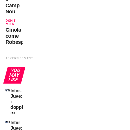
Camp
Nou
DON'T
MISS
Ginola
come
Robespierre
ADVERTISEMENT
YOU
MAY
LIKE
Inter-
Juve:
i
doppi
ex
Inter-
Juve: