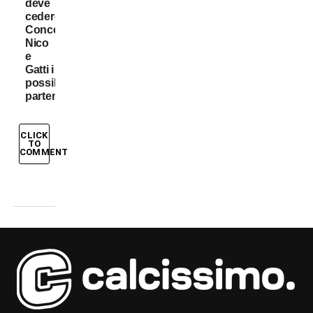
deve
cedere:
Conceição,
Nico
e
Gatti i
possibili
partenti
CLICK
TO
COMMENT