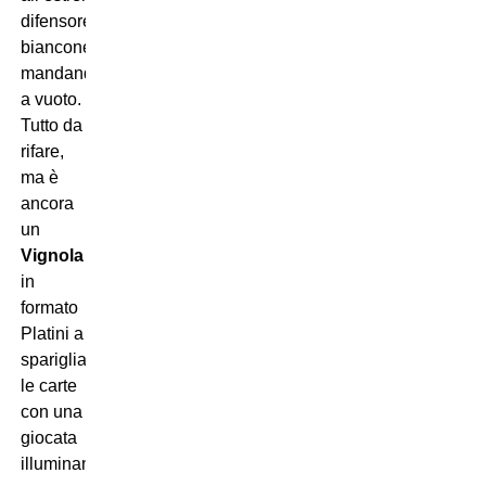
difensore
bianconero,
mandandolo
a vuoto.
Tutto da
rifare,
ma è
ancora
un
Vignola
in
formato
Platini a
sparigliare
le carte
con una
giocata
illuminante.