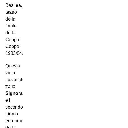
Basilea,
teatro
della
finale
della
Coppa
Coppe
1983/84.
Questa
volta
l’ostacolo
tra la
Signora
e il
secondo
trionfo
europeo
della