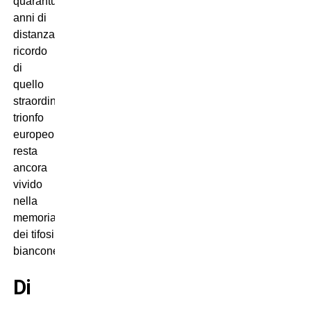
quarantun
anni di
distanza,
ricordo
di
quello
straordinario
trionfo
europeo
resta
ancora
vivido
nella
memoria
dei tifosi
bianconeri…
Di