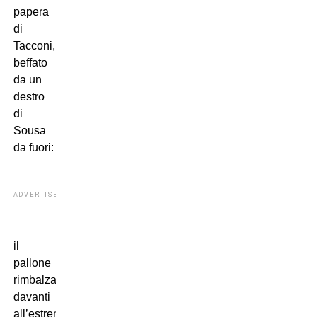
papera
di
Tacconi,
beffato
da un
destro
di
Sousa
da fuori:
ADVERTISEMENT
il
pallone
rimbalza
davanti
all’estremo