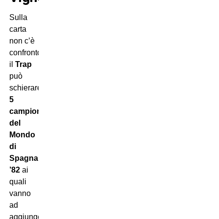
Sulla
carta
non c’è
confronto,
il
Trap
può
schierare
5
campioni
del
Mondo
di
Spagna
’82
ai
quali
vanno
ad
aggiungersi