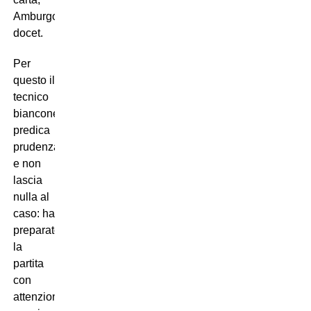
Amburgo
docet.
Per
questo il
tecnico
bianconero
predica
prudenza
e non
lascia
nulla al
caso: ha
preparato
la
partita
con
attenzione