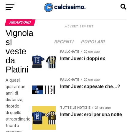
AMARCORD
ADVERTISEMENT
Vignola
si
RECENTI
POPOLARI
veste
PALLONATE
20 ore ago
da
Inter-Juve: i doppi ex
Platini
A quasi
PALLONATE
20 ore ago
Inter-Juve: sapevate che…?
quarantun
anni di
distanza,
ricordo
TUTTE LE NOTIZIE
21 ore ago
di quello
Inter-Juve: eroi per una notte
straordinario
trionfo