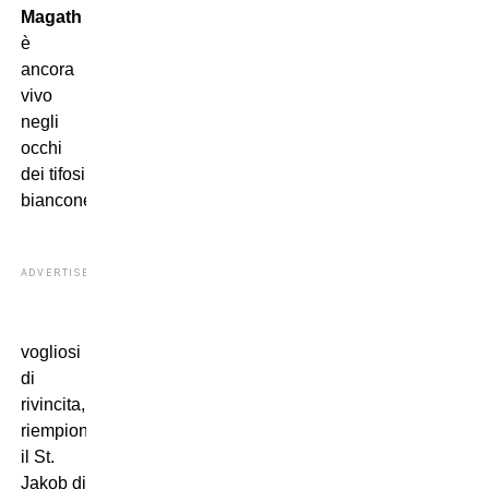
Magath
è
ancora
vivo
negli
occhi
dei tifosi
bianconeri:
ADVERTISEMENT
vogliosi
di
rivincita,
riempiono
il St.
Jakob di