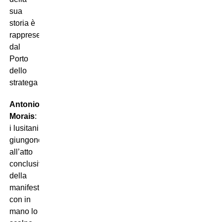
sua
storia è
rappresentato
dal
Porto
dello
stratega
Antonio
Morais
:
i lusitani
giungono
all’atto
conclusivo
della
manifestazione
con in
mano lo