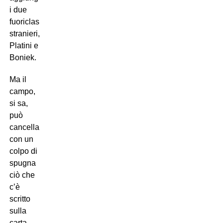
i due
fuoriclasse
stranieri,
Platini e
Boniek.
Ma il
campo,
si sa,
può
cancellare
con un
colpo di
spugna
ciò che
c’è
scritto
sulla
carta,