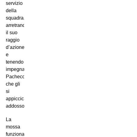
servizio
della
squadra,
arretrando
il suo
raggio
d’azione
e
tenendo
impegnato
Pacheco,
che gli
si
appiccica
addosso.
La
mossa
funziona: