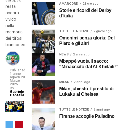
europeo
AMARCORD
21 ore ago
resta
Storie e ricordi del Derby
ancora
d’Italia
vivido
nella
TUTTE LE NOTIZIE
2 giorni ago
memoria
Omonimi senza gloria: Del
dei tifosi
Piero e gli altri
bianconeri…
NEWS
2 anni ago
Mbappé vuota il sacco:
“Minacciato dal Al-Khelaifi!”
Published
1 anno
ago
on
28
Marzo
MILAN
2 anni ago
2025
By
Milan, chiesto il prestito di
Gabriele
Lukaku al Chelsea
Cantella
TUTTE LE NOTIZIE
2 anni ago
Firenze accoglie Palladino