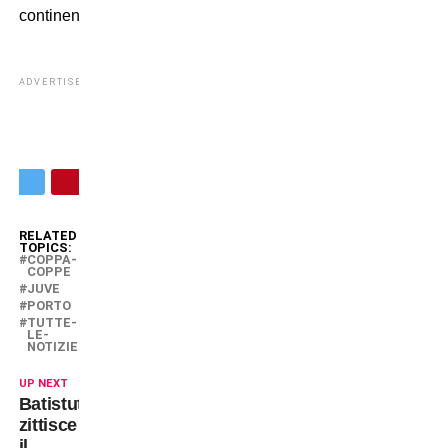
continentale!
ADVERTISEMENT
RELATED
TOPICS:
COPPA-
COPPE
JUVE
PORTO
TUTTE-
LE-
NOTIZIE
UP NEXT
Batistuta
zittisce
il