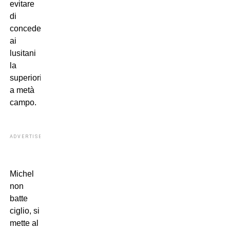
evitare
di
concedere
ai
lusitani
la
superiorità
a metà
campo.
ADVERTISEMENT
Michel
non
batte
ciglio, si
mette al