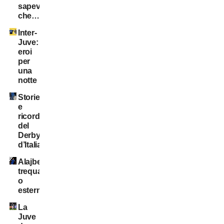
sapevate
che…?
Inter-
Juve:
eroi
per
una
notte
Storie
e
ricordi
del
Derby
d’Italia
Alajbegovic
trequartista
o
esterno?
La
Juve