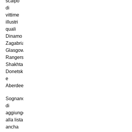
scalpo
di
vittime
illustri
quali
Dinamo
Zagabria,
Glasgow
Rangers,
Shakhtar
Donetsk
e
Aberdeen.
Sognano
di
aggiungere
alla lista
ancha