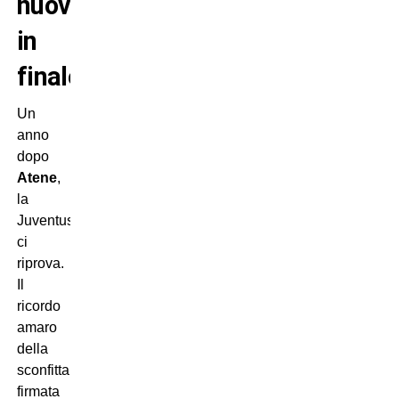
nuovo
in
finale!
Un
anno
dopo
Atene
,
la
Juventus
ci
riprova.
Il
ricordo
amaro
della
sconfitta
firmata