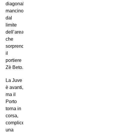
diagonale
mancino
dal
limite
dell’area,
che
sorprende
il
portiere
Zè Beto.
La Juve
è avanti,
ma il
Porto
torna in
corsa,
complice
una