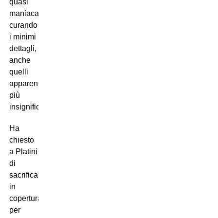
quasi
maniacale,
curando
i minimi
dettagli,
anche
quelli
apparentemente
più
insignificanti.
Ha
chiesto
a Platini
di
sacrificarsi
in
copertura
per