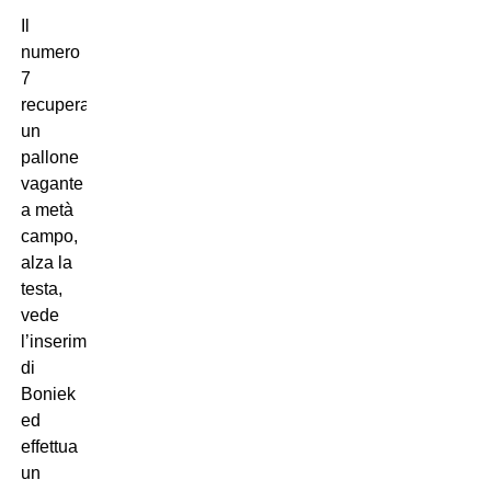
Il
numero
7
recupera
un
pallone
vagante
a metà
campo,
alza la
testa,
vede
l’inserimento
di
Boniek
ed
effettua
un