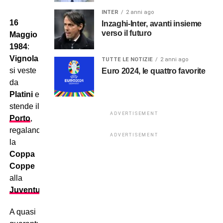
INTER
2 anni ago
16
Inzaghi-Inter, avanti insieme
verso il futuro
Maggio
1984
:
Vignola
TUTTE LE NOTIZIE
2 anni ago
si veste
Euro 2024, le quattro favorite
da
Platini
e
stende il
ADVERTISEMENT
Porto
,
regalando
ADVERTISEMENT
la
Coppa
Coppe
alla
Juventus
!
A quasi