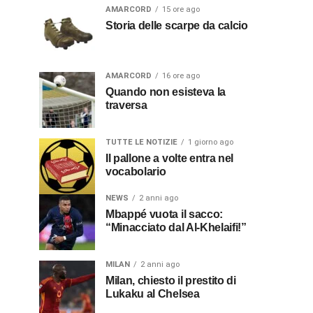
AMARCORD
15 ore ago
Storia delle scarpe da calcio
AMARCORD
16 ore ago
Quando non esisteva la
traversa
TUTTE LE NOTIZIE
1 giorno ago
Il pallone a volte entra nel
vocabolario
NEWS
2 anni ago
Mbappé vuota il sacco:
“Minacciato dal Al-Khelaifi!”
MILAN
2 anni ago
Milan, chiesto il prestito di
Lukaku al Chelsea