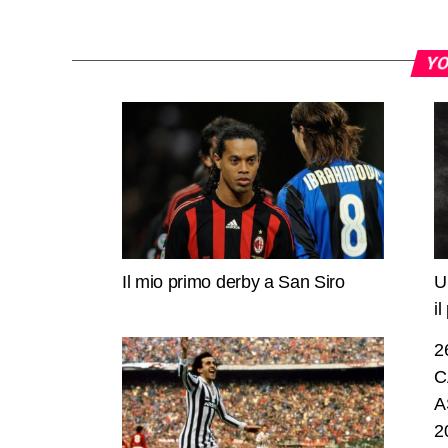
YO
Il mio primo derby a San Siro
U
i
2
C
A
2