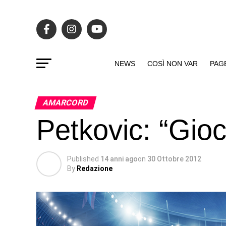
NEWS
COSÌ NON VAR
PAG
AMARCORD
Petkovic: “Gio
Published
14 anni ago
on
30 Ottobre 2012
By
Redazione