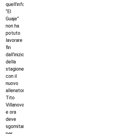
quell’infortunio
“El
Guaje”
non ha
potuto
lavorare
fin
dall’inizio
della
stagione
con il
nuovo
allenatore
Tito
Villanova,
e ora
deve
sgomitare
per