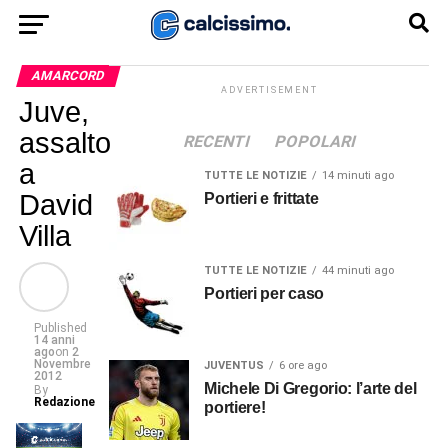
AMARCORD
ADVERTISEMENT
Juve,
assalto
RECENTI
POPOLARI
a
TUTTE LE NOTIZIE
14 minuti ago
David
Portieri e frittate
Villa
TUTTE LE NOTIZIE
44 minuti ago
Portieri per caso
Published
14 anni
ago
on
2
Novembre
JUVENTUS
6 ore ago
2012
Michele Di Gregorio: l’arte del
By
Redazione
portiere!