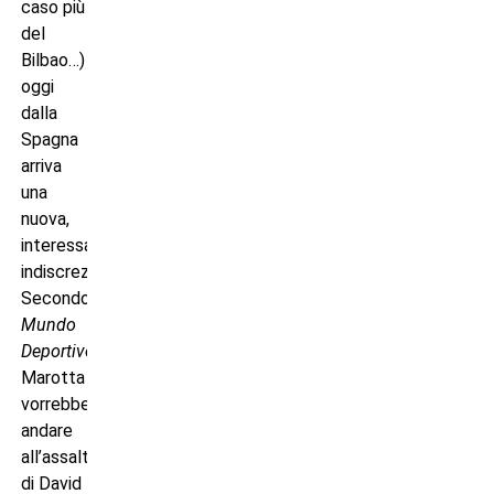
caso più
del
Bilbao…)
oggi
dalla
Spagna
arriva
una
nuova,
interessantissima
indiscrezione.
Secondo
Mundo
Deportivo
Marotta
vorrebbe
andare
all’assalto
di David