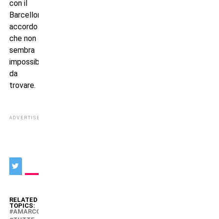
con il
Barcellona,
accordo
che non
sembra
impossibile
da
trovare.
ADVERTISEMENT
RELATED
TOPICS:
AMARCORD