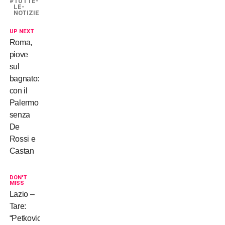
TUTTE-
LE-
NOTIZIE
UP NEXT
Roma,
piove
sul
bagnato:
con il
Palermo
senza
De
Rossi e
Castan
DON'T
MISS
Lazio –
Tare:
“Petkovic