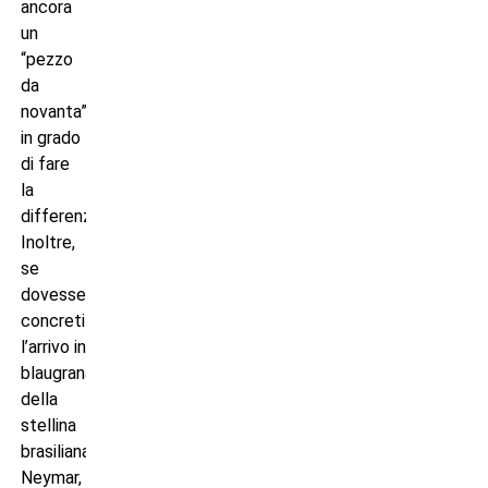
ancora
un
“pezzo
da
novanta”
in grado
di fare
la
differenza.
Inoltre,
se
dovesse
concretizzarsi
l’arrivo in
blaugrana
della
stellina
brasiliana
Neymar,