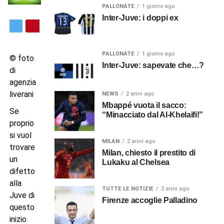
PALLONATE
1 giorno ago
Inter-Juve: i doppi ex
PALLONATE
1 giorno ago
© foto
Inter-Juve: sapevate che…?
di
agenzia
liverani
NEWS
2 anni ago
Mbappé vuota il sacco:
Se
“Minacciato dal Al-Khelaifi!”
proprio
si vuol
MILAN
2 anni ago
trovare
Milan, chiesto il prestito di
un
Lukaku al Chelsea
difetto
alla
TUTTE LE NOTIZIE
2 anni ago
Juve di
Firenze accoglie Palladino
questo
inizio