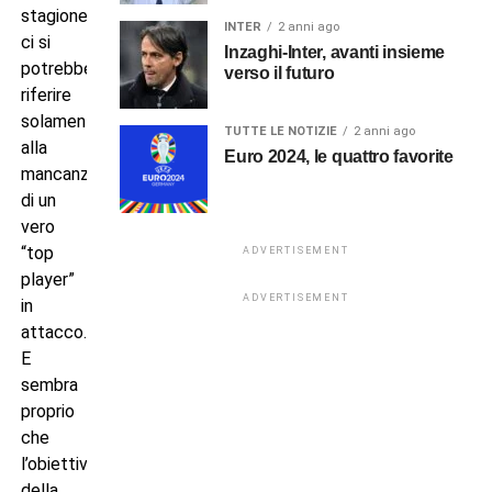
stagione,
INTER
2 anni ago
ci si
Inzaghi-Inter, avanti insieme
potrebbe
verso il futuro
riferire
solamente
TUTTE LE NOTIZIE
2 anni ago
alla
Euro 2024, le quattro favorite
mancanza
di un
vero
“top
ADVERTISEMENT
player”
ADVERTISEMENT
in
attacco.
E
sembra
proprio
che
l’obiettivo
della