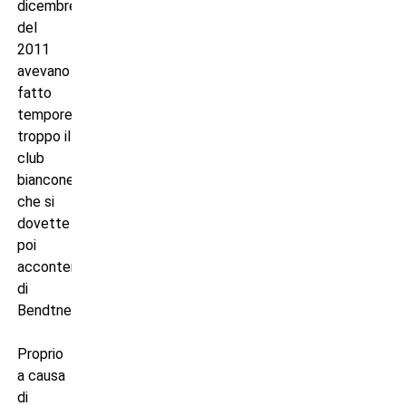
dicembre
del
2011
avevano
fatto
temporeggiare
troppo il
club
bianconero,
che si
dovette
poi
accontentare
di
Bendtner.
Proprio
a causa
di