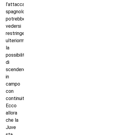
l’attaccante
spagnolo
potrebbe
vedersi
restringere
ulteriormente
la
possibilità
di
scendere
in
campo
con
continuità.
Ecco
allora
che la
Juve
sta