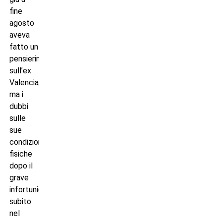
fine
agosto
aveva
fatto un
pensierino
sull’ex
Valencia,
ma i
dubbi
sulle
sue
condizioni
fisiche
dopo il
grave
infortunio
subito
nel