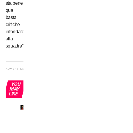
sta bene
qua,
basta
critiche
infondate
alla
squadra”
ADVERTISEMENT
YOU
MAY
LIKE
Il mio
primo
derby
a San