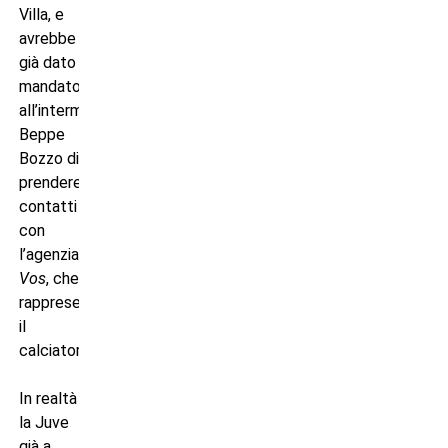
Villa, e
avrebbe
già dato
mandato
all’intermediario
Beppe
Bozzo di
prendere
contatti
con
l’agenzia
Vos
, che
rappresenta
il
calciatore.
In realtà
la Juve
già a