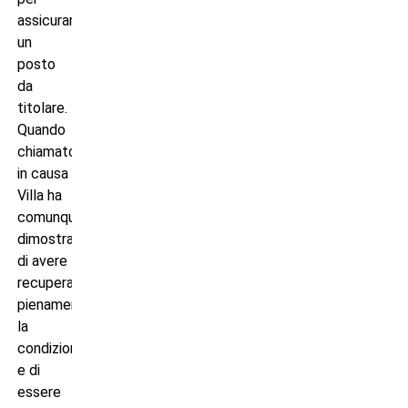
assicurarsi
un
posto
da
titolare.
Quando
chiamato
in causa
Villa ha
comunque
dimostrato
di avere
recuperato
pienamente
la
condizione,
e di
essere