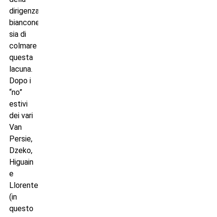
dirigenza
bianconera
sia di
colmare
questa
lacuna.
Dopo i
“no”
estivi
dei vari
Van
Persie,
Dzeko,
Higuain
e
Llorente
(in
questo