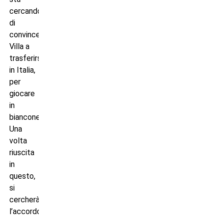
cercando
di
convincere
Villa a
trasferirsi
in Italia,
per
giocare
in
bianconero.
Una
volta
riuscita
in
questo,
si
cercherà
l’accordo