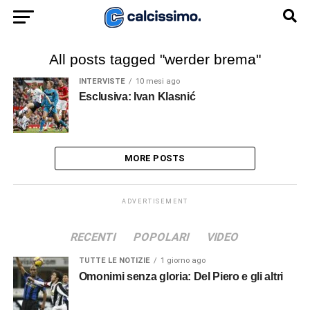
All posts tagged "werder brema"
INTERVISTE
10 mesi ago
Esclusiva: Ivan Klasnić
MORE POSTS
ADVERTISEMENT
RECENTI
POPOLARI
VIDEO
TUTTE LE NOTIZIE
1 giorno ago
Omonimi senza gloria: Del Piero e gli altri