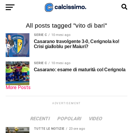
All posts tagged "vito di bari"
SERIE C
10 mesi ago
Casarano travolgente 3-0, Cerignola ko!
Crisi gialloblu per Maiuri?
SERIE C
10 mesi ago
Casarano: esame di maturità col Cerignola
More Posts
ADVERTISEMENT
RECENTI
POPOLARI
VIDEO
TUTTE LE NOTIZIE
23 ore ago