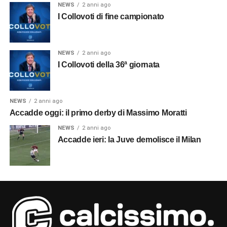
NEWS
2 anni ago
I Collovoti di fine campionato
NEWS
2 anni ago
I Collovoti della 36ª giornata
NEWS
2 anni ago
Accadde oggi: il primo derby di Massimo Moratti
NEWS
2 anni ago
Accadde ieri: la Juve demolisce il Milan