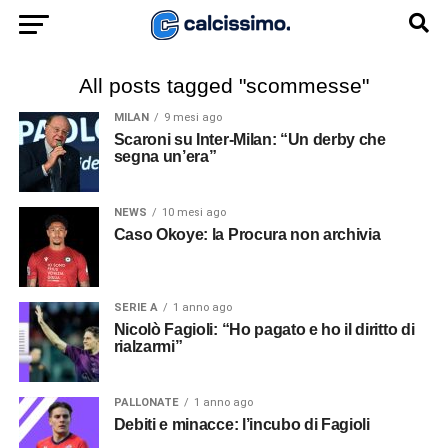
All posts tagged "scommesse"
MILAN
9 mesi ago
Scaroni su Inter-Milan: “Un derby che
segna un’era”
NEWS
10 mesi ago
Caso Okoye: la Procura non archivia
SERIE A
1 anno ago
Nicolò Fagioli: “Ho pagato e ho il diritto di
rialzarmi”
PALLONATE
1 anno ago
Debiti e minacce: l’incubo di Fagioli