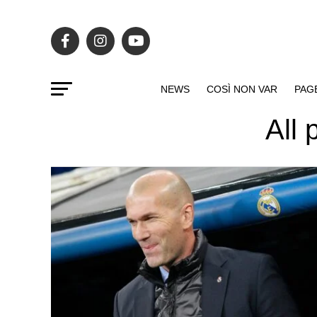
NEWS
COSÌ NON VAR
PAG
All 