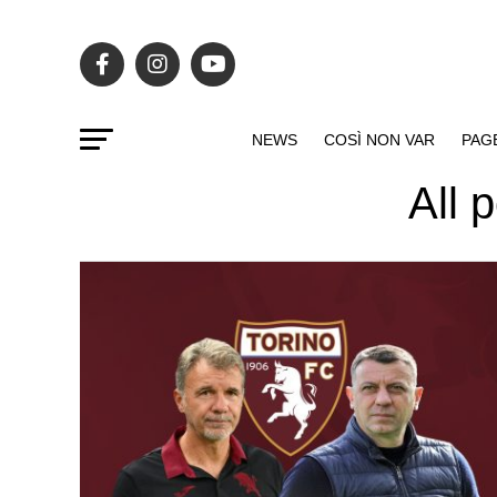
NEWS
COSÌ NON VAR
PAG
All 