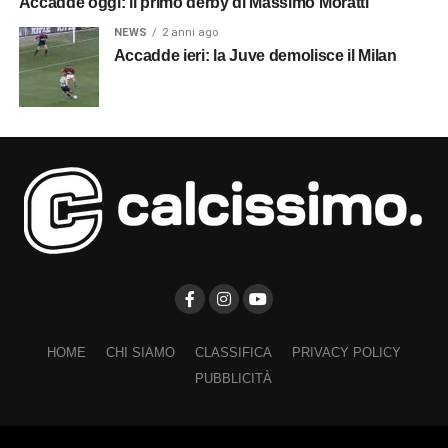
Accadde oggi: il primo derby di Massimo Moratti
NEWS
2 anni ago
Accadde ieri: la Juve demolisce il Milan
HOME
CHI SIAMO
CLASSIFICA
PRIVACY POLICY
PUBBLICITÀ