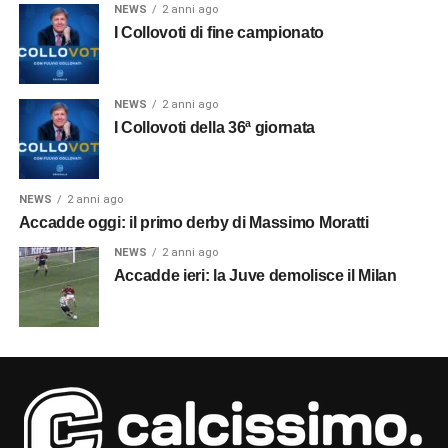
NEWS
2 anni ago
I Collovoti di fine campionato
NEWS
2 anni ago
I Collovoti della 36ª giornata
NEWS
2 anni ago
Accadde oggi: il primo derby di Massimo Moratti
NEWS
2 anni ago
Accadde ieri: la Juve demolisce il Milan