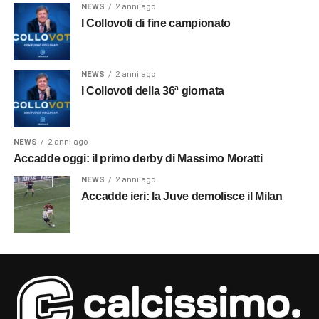
NEWS
2 anni ago
I Collovoti di fine campionato
NEWS
2 anni ago
I Collovoti della 36ª giornata
NEWS
2 anni ago
Accadde oggi: il primo derby di Massimo Moratti
NEWS
2 anni ago
Accadde ieri: la Juve demolisce il Milan