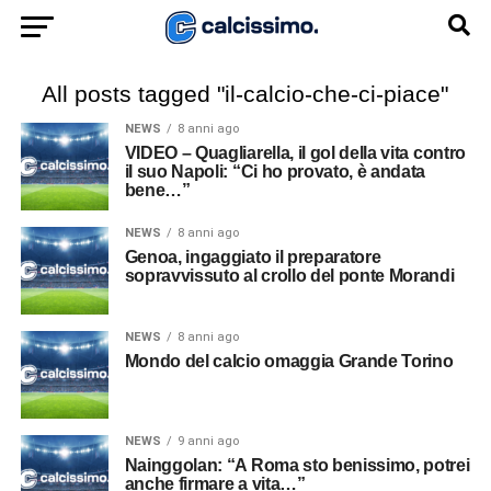
All posts tagged "il-calcio-che-ci-piace"
NEWS
8 anni ago
VIDEO – Quagliarella, il gol della vita contro
il suo Napoli: “Ci ho provato, è andata
bene…”
NEWS
8 anni ago
Genoa, ingaggiato il preparatore
sopravvissuto al crollo del ponte Morandi
NEWS
8 anni ago
Mondo del calcio omaggia Grande Torino
NEWS
9 anni ago
Nainggolan: “A Roma sto benissimo, potrei
anche firmare a vita…”