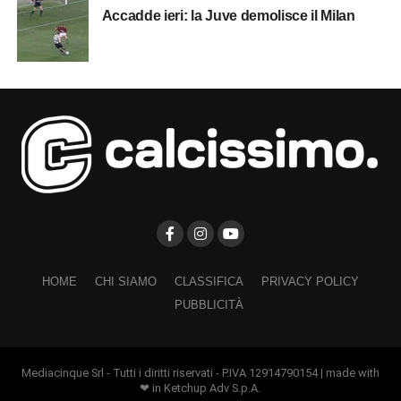
Accadde ieri: la Juve demolisce il Milan
HOME
CHI SIAMO
CLASSIFICA
PRIVACY POLICY
PUBBLICITÀ
Mediacinque Srl - Tutti i diritti riservati - P.IVA 12914790154 | made with
❤ in Ketchup Adv S.p.A.