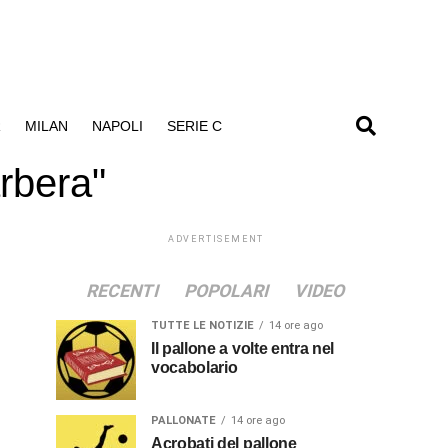
R
MILAN
NAPOLI
SERIE C
rbera"
ADVERTISEMENT
RECENTI
POPOLARI
VIDEO
TUTTE LE NOTIZIE
14 ore ago
Il pallone a volte entra nel
vocabolario
PALLONATE
14 ore ago
Acrobati del pallone