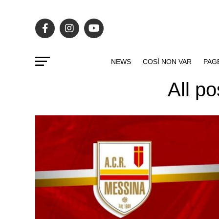
NEWS
COSÌ NON VAR
PAG
All p