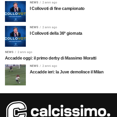
NEWS
2 anni ago
I Collovoti di fine campionato
NEWS
2 anni ago
I Collovoti della 36ª giornata
NEWS
2 anni ago
Accadde oggi: il primo derby di Massimo Moratti
NEWS
2 anni ago
Accadde ieri: la Juve demolisce il Milan