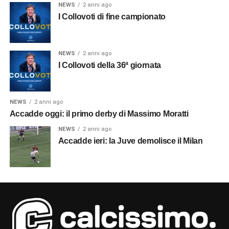
NEWS
2 anni ago
I Collovoti di fine campionato
NEWS
2 anni ago
I Collovoti della 36ª giornata
NEWS
2 anni ago
Accadde oggi: il primo derby di Massimo Moratti
NEWS
2 anni ago
Accadde ieri: la Juve demolisce il Milan