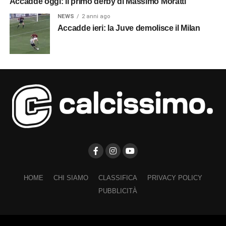
Accadde oggi: il primo derby di Massimo Moratti
NEWS
2 anni ago
Accadde ieri: la Juve demolisce il Milan
HOME
CHI SIAMO
CLASSIFICA
PRIVACY POLICY
PUBBLICITÀ