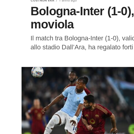
COSÌ NON VAR
1 anno ago
Bologna-Inter (1-0),
moviola
Il match tra Bologna-Inter (1-0), val
allo stadio Dall’Ara, ha regalato fort