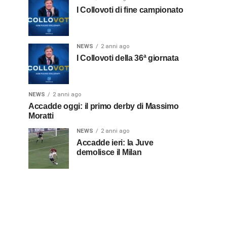
I Collovoti di fine campionato
NEWS
2 anni ago
I Collovoti della 36ª giornata
NEWS
2 anni ago
Accadde oggi: il primo derby di Massimo
Moratti
NEWS
2 anni ago
Accadde ieri: la Juve
demolisce il Milan