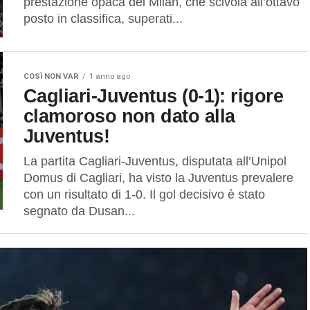
prestazione opaca del Milan, che scivola all’ottavo
posto in classifica, superati...
COSÌ NON VAR
1 anno ago
Cagliari-Juventus (0-1): rigore
clamoroso non dato alla
Juventus!
La partita Cagliari-Juventus, disputata all’Unipol
Domus di Cagliari, ha visto la Juventus prevalere
con un risultato di 1-0. Il gol decisivo è stato
segnato da Dusan...