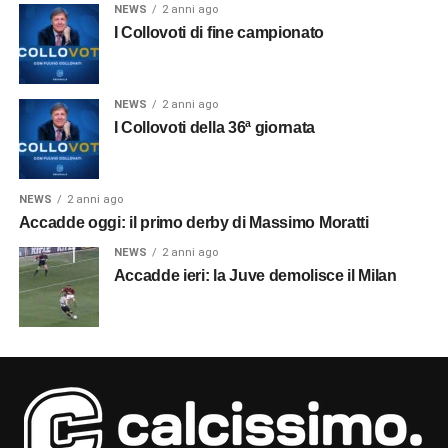
NEWS
2 anni ago
I Collovoti di fine campionato
NEWS
2 anni ago
I Collovoti della 36ª giornata
NEWS
2 anni ago
Accadde oggi: il primo derby di Massimo Moratti
NEWS
2 anni ago
Accadde ieri: la Juve demolisce il Milan