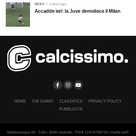
NEWS
2 anni ago
Accadde ieri: la Juve demolisce il Milan
HOME
CHI SIAMO
CLASSIFICA
PRIVACY POLICY
PUBBLICITÀ
Mediacinque Srl - Tutti i diritti riservati - P.IVA 12914790154 | made with